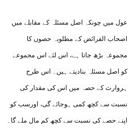
عول میں چونکہ اصل مسئلہ کے مقابلے میں
اصحاب الفرائض کے مطلوبہ حصوں کا
مجموعہ بڑھ جاتا ہے، اس لئے اس مجموعے
کو اصل مسئلہ بنادیتے ہیں۔ اس طرح
ہروارث کے حصہ میں اس کی مقدار کی
نسبت سے کچھ کمی ہوجائے گی، اورسب کو
اپنے حصے کی نسبت سے کچھ کم مال ملے گا۔