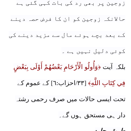
زوجین پر بھی رد کی بات کہی گئی ہے
حالانکہ زوجین کو ان کا فرض حصہ دینے
کے بعد بچے ہوئے مال سے مزید دینے کی
کوئی دلیل نہیں ہے ۔
بلکہ آیت
﴿وَأُولُو الْأَرْحَامِ بَعْضُهُمْ أَوْلَى بِبَعْضٍ
فِي كِتَابِ اللَّهِ﴾
[٣٣/احزاب:٦] کے عموم کے
تحت ایسی حالات میں صرف رحمی رشتہ
دار ہی مستحق ہوں گے۔
طریقہ حل: