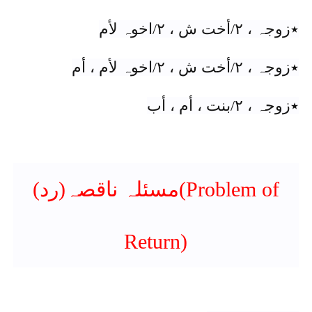
٭زوجہ ، ٢/أخت ش ، ٢/اخوہ لأم
٭زوجہ ، ٢/أخت ش ، ٢/اخوہ لأم ، أم
٭زوجہ ، ٢/بنت ، أم ، أب
مسئلہ ناقصہ(رد)(Problem of
Return)