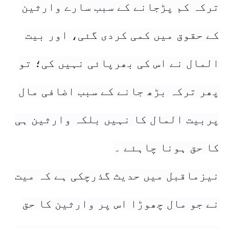
ترکہ کم پڑجانے کے سبب سارے وارثین
کے حقوق میں کمی کردی گئی، اور بیت
المال نے اس کی بھرپائی نہیں کی؛ تو
پھر ترکہ بڑھ جانے کے سبب اضافی مال
پربیت المال کا نہیں بلکہ وارثین ہی
کا حق ہونا چاہئے ۔
نیزماقبل میں حدیث گذرچکی ہے کہ میت
نے جو مال چھوڑا اس پر وارثین کا حق