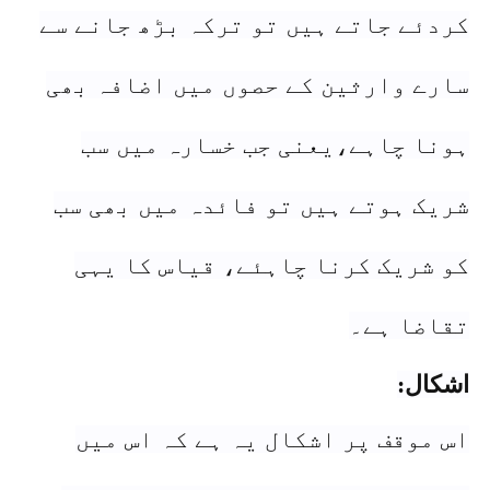
کردئے جاتے ہیں تو ترکہ بڑھ جانے سے
سارے وارثین کے حصوں میں اضافہ بھی
ہونا چاہے،یعنی جب خسارہ میں سب
شریک ہوتے ہیں تو فائدہ میں بھی سب
کو شریک کرنا چاہئے، قیاس کا یہی
تقاضا ہے۔
اشکال:
اس موقف پر اشکال یہ ہے کہ اس میں