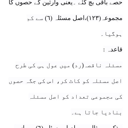
حصے باقی بچ گئے ۔یعنی وارثین کے حصوں کا
مجموعہ(١٢٣)،اصل مسئلہ (٦) سے کم
ہوگیا۔
قاعدہ :
مسئلہ ناقصہ(رد) میں عول ہی کی طرح
اصل مسئلہ کو کاٹ کر، اس کی جگہ حصوں
کی مجموعی تعداد کو اصل مسئلہ
بنادیا جاتا ہے۔
مذکورہ مثال میں اصل مسئلہ (٦)ہے، اسے