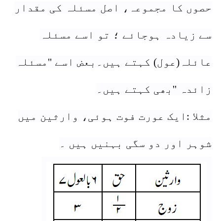
حصوں کا مجموعہ، اصل مسئلہ کی مقدار
سے زیادہ ہوجائے ؛ تو اسے مسئلہ
عائلہ(عول) کہتے ہیں۔بعض اسے ''مسئلہ
زائدہ ''بھی کہتے ہیں۔
مثلا :ایک عورت فوت ہوئی، وارثین میں
شوہر اور دو سگی بہنیں ہیں ۔