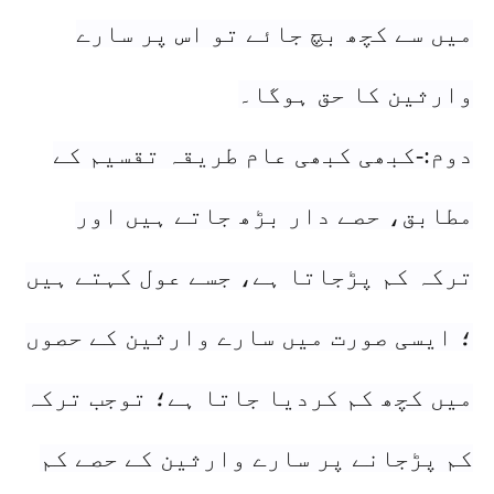
میں سے کچھ بچ جائے تو اس پر سارے
وارثین کا حق ہوگا۔
دوم:-کبھی کبھی عام طریقہ تقسیم کے
مطابق، حصے دار بڑھ جاتے ہیں اور
ترکہ کم پڑجاتا ہے، جسے عول کہتے ہیں
؛ ایسی صورت میں سارے وارثین کے حصوں
میں کچھ کم کردیا جاتا ہے؛ توجب ترکہ
کم پڑجانے پر سارے وارثین کے حصے کم