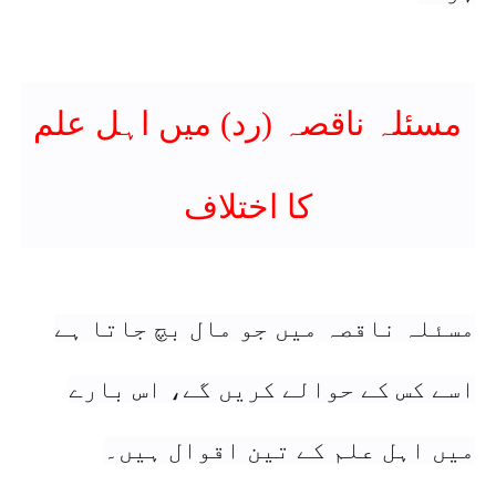
مسئلہ ناقصہ (رد) میں اہل علم
کا اختلاف
مسئلہ ناقصہ میں جو مال بچ جاتا ہے
اسے کس کے حوالے کریں گے، اس بارے
میں اہل علم کے تین اقوال ہیں۔