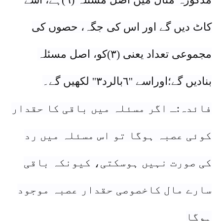
کاٹ دیں گے اور اس کی جگہ، حصوں کی
مجموعی تعداد یعنی (٣)کو، اصل مسئلہ
بنادیں گے؛اوراسے ''٦بالرد٣'' لکھیں گے۔
فائدہ:ـ اگر مسئلہ میں باقی کا حقدار
کوئی عصبہ ہوگا تو اس مسئلہ میں رد
کی صورت نہیں ہوسکتی، کیونکہ باقی
سارے مال کاخصوصی حقدار عصبہ موجود
ہوگا