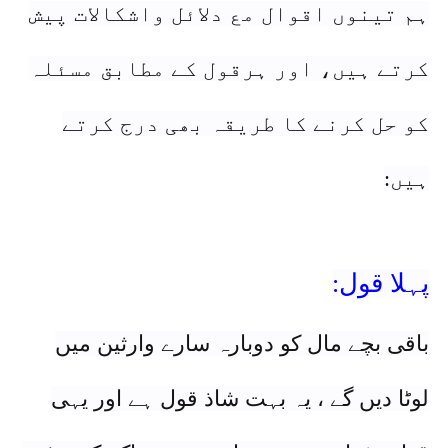
ہم تینوں اقوال مع دلائل واشکالات پیش
کرتے ہیں، اور ہرقول کے مطابق مسئلہ
کو حل کرنے کا طریقہ بھی درج کرتے
ہیں:
پہلا قول:
باقی بچے مال کو دوبارہ سارے وارثین میں
لوٹا دیں گے ، یہ بہت شاذ قول ہے اور یہی