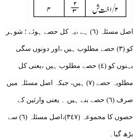
اصل مسئلہ (٦) ہے ،یہ کل حصے ہوئے ؛ شوہر
کو (٣) حصے مطلوب ہیں ،اور دونوں سگی
بہنوں کو (٤) حصے مطلوب ہیں ،یعنی کل
مطلوبہ حصے (٧) ہیں، جبکہ اصل مسئلہ میں
صرف (٦) حصے بنے ہیں ۔ یعنی وارثین کے
حصوں کا مجموعہ (٣٤٧)،اصل مسئلہ (٦) سے
بڑھ گیا۔