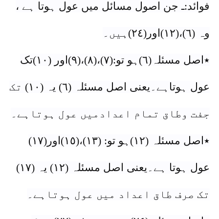
فوائد:ـ جن اصول مسائل میں عول ہوتا ہے ،
وہ (٦)،(١٢)اور(٢٤)ہیں۔
٭اصل مسئلہ(٦)ہو تو:(٧)،(٨)،(٩)اور (١٠)تک
عول ہوتاہے۔یعنی اصل مسئلہ (٦) یہ (١٠) تک
جفت وطاق تمام اعدادمیں عول ہوتاہے۔
٭اصل مسئلہ (١٢)ہو تو: (١٣)،(١٥)اور(١٧)
عول ہوتا ہے۔یعنی اصل مسئلہ (١٢) یہ (١٧)
تک صرف طاق اعداد میں عول ہوتاہے۔