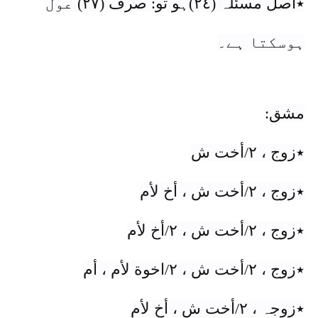
٭اصل مسئلہ (٢٤)ہو تو: صرف (٢٧) عول
ہوسکتا ہے۔
مشق:
٭زوج ، ٢/أخت ش
٭زوج ، ٢/أخت ش ، أخ لأم
٭زوج ، ٢/أخت ش ، ٢/أخ لأم
٭زوج ، ٢/أخت ش ، ٢/اخوة لأم ، أم
٭زوجہ ، ٢/أخت ش ، أخ لأم