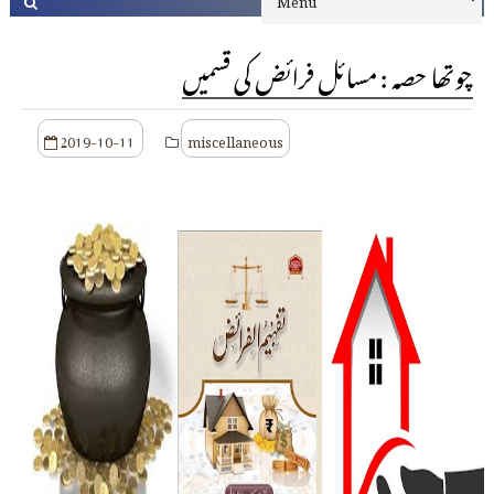
چوتھا حصہ : مسائل فرائض کی قسمیں
2019-10-11
miscellaneous