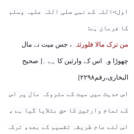
اول:-اللہ کے نبی صلی اللہ علیہ وسلم
کا فرمان ہے:
من ترک مالا فلورثتہ
، جس میت نے مال
چھوڑا وہ اس کے وارثین کا ہے ۔[ صحیح
البخاری،رقم٢٢٩٨]
اس حدیث میں میت کے متروکہ مال پر اس
کے تمام وارثین کا حق بتلایا گیا ہے ،
اس لئے عام طریقہ تقسیم کے بعد، ترکہ