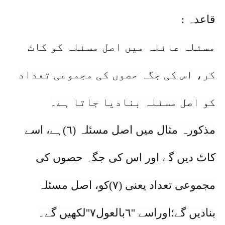
قاعدہ :
مسئلہ عائلہ میں اصل مسئلہ کو کاٹ
کر، اس کی جگہ حصوں کی مجموعی تعداد
کو اصل مسئلہ بنادیا جاتا ہے۔
مذکورہ مثال میں اصل مسئلہ (٦)ہے، اسے
کاٹ دیں گے اور اس کی جگہ حصوں کی
مجموعی تعداد یعنی (٧)کو، اصل مسئلہ
بنادیں گے؛اوراسے ''٦بالعول٧''لکھیں گے۔