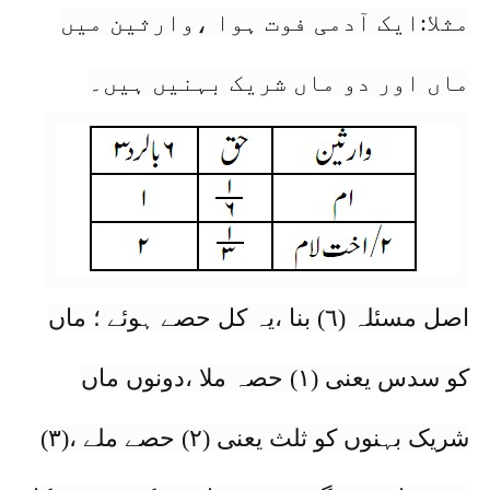
مثلا:ایک آدمی فوت ہوا ،وارثین میں
ماں اور دو ماں شریک بہنیں ہیں۔
اصل مسئلہ (٦) بنا ،یہ کل حصے ہوئے ؛ ماں
کو سدس یعنی (١) حصہ ملا ،دونوں ماں
شریک بہنوں کو ثلث یعنی (٢) حصے ملے ،(٣)