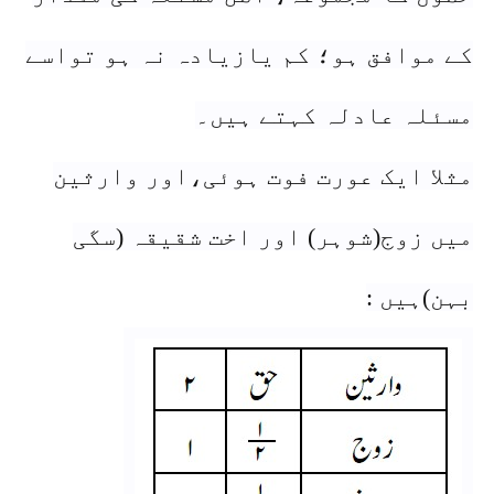
کے موافق ہو؛ کم یازیادہ نہ ہو تواسے
مسئلہ عادلہ کہتے ہیں۔
مثلا ایک عورت فوت ہوئی،اور وارثین
میں زوج(شوہر) اور اخت شقیقہ (سگی
بہن)ہیں :