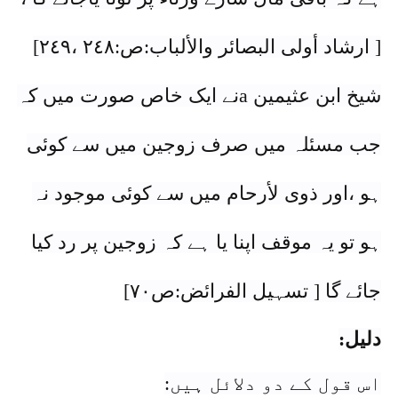
[ ارشاد أولی البصائر والألباب:ص:٢٤٨ ،٢٤٩]
شیخ ابن عثیمین aنے ایک خاص صورت میں کہ
جب مسئلہ میں صرف زوجین میں سے کوئی
ہو ،اور ذوی لأرحام میں سے کوئی موجود نہ
ہو تو یہ موقف اپنا یا ہے کہ زوجین پر رد کیا
جائے گا [ تسہیل الفرائض:ص٧٠]
دلیل:
اس قول کے دو دلائل ہیں: