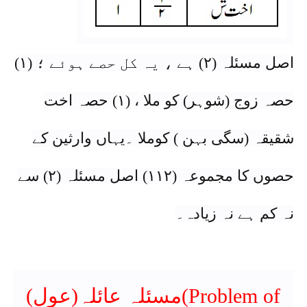
اصل مسئلہ (٢) ہے ، یہ کل حصے ہوئے ؛ (١)
حصہ زوج (شوہر) کو ملا ، (١) حصہ اخت
شقیقہ (سگی بہن ) کوملا ۔یہاں وارثین کے
حصوں کا مجموعہ (١١٢) اصل مسئلہ (٢) سے
نہ کم ہے نہ زیادہ۔
مسئلہ عائلہ(عول)(Problem of