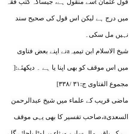
قول عثمان tسے منقول ہے، جیساکہ کتب فقہ
میں درج ہے لیکن اس قول کی صحیح سند
نہیں مل سکی۔
شیخ الاسلام ابن تیمیہaنے اپنے بعض فتاوی
میں اس موقف کو بھی اپنا یا ہے ۔ دیکھئے:[
مجموع الفتاوی ج:٣١ /٣٣٨]
ماضی قریب کے علماء میں شیخ عبدالرحمن
السعدیa،صاحب تفسیر کا بھی یہی موقف
ہے کہ باقی مال سارے ورثاء پر لوٹا یاجائے گا ،