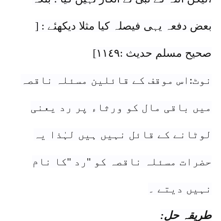
بعض دفعہ یہی فیصلہ کیا مثلا دیکھئے : [
صحیح مسلم حدیث :١١٤٩]
نوٹ:اس موقف کے قائلین مسئلہ ناقصہ
میں باقی مال کو ورثاء پر رد یعنی
لوٹانے کے قائل نہیں ہیں لہٰذا یہ
حضرات مسئلہ ناقصہ کو ''رد ''کا نام
نہیں دیتے ۔
طریقہ حل: