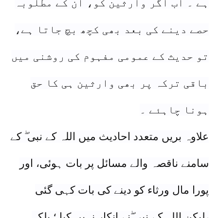
ہے ۔ اب اگر وارثین کو، ان کے مطلوبہ
حصے دینے کی بعد بھی کچھ بچ جاتا ہے،
تو حدیث کے عمومی مفہوم کی روشنی میں
باقی ترکہ پر بھی وارثین ہی کا حق
ہونا چاہئے ۔
علاوہ بریں متعدد احادیث میں اللہ کے نبی ۖ کے
سامنے ناقصہ والے مسائل پر بات ہوئی، اور
پورا مال ورثاء کو دینے کی بات کہی گئی
،لیکن اللہ کے نبی ۖنے انکار نہیں کیا ؛ بلکہ