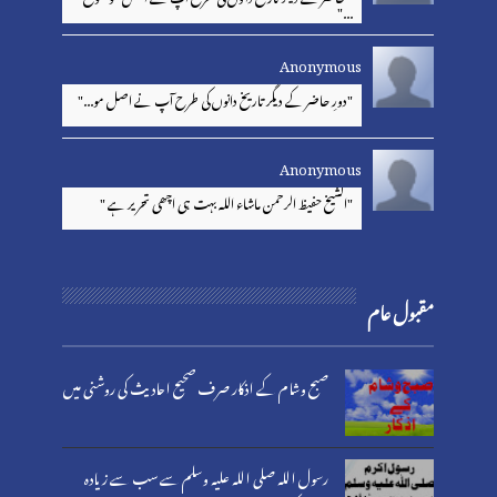
..."
Anonymous
"دورِ حاضر کے دیگر تاریخ دانوں کی طرح آپ نے اصل مو..."
Anonymous
"الشیخ حفیظ الرحمن ماشاء اللہ بہت ہی اچھی تحریر ہے "
مقبول عام
صبح وشام کے اذکار صرف صحیح احادیث کی روشنی میں
رسول اللہ صلی اللہ علیہ وسلم سے سب سے زیادہ