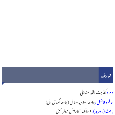
تعارف
کفایت اللہ سنابلی
نام :
عالم و فاضل :
جامعہ اسلامیہ سنابل (جامعہ نگر، نئی دہلی)
باحث (ریسرچر) :
اسلامک انفارمیشن سینٹر ممبئی