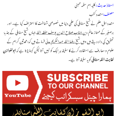
استاذ حدیث :
کلیہ ام سلمہ ممبئی
مصنف:
متعدد کتب
متعدد اہل علم نے شیخ سنابلی کی علمی دنیا میں خصوصی شناخت کا اعتراف کیا ہے۔ اور
برصغیر کے ممتاز عالم دین
جناب صلاح الدین یوسف حفظہ اللہ
جہاں شیخ سنابلی کے جذبۂ
تحقیق کی داد دیتے ہیں وہیں
شیخ رضا اللہ عبدالکریم مدنی
فرماتے ہیں کہ: محدثین کرام کے
علوم و معارف سے استفادہ کرنے کا سلیقہ ہر ایک کو نہیں آتا لیکن کہنا پڑتا ہے کہ
ابولفوازن
کفایت اللہ سنابلی
کو یہ سلیقہ آتا ہے۔