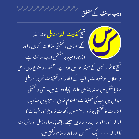
ویب سائٹ کے متعلق
کفایت اللہ سنابلی
شیخ
حفظہ اللہ
کے مضامین ، تحقیقی مقالات ، کتابیں ، اور
ویڈیوز وغیرہ پر مشتمل ویب سائٹ ہے۔
شیخ کا شمار ممبئی کے سینئر علما میں ہوتا ہے۔ مختلف و متنوع دینی، علمی
و اصلاحی موضوعات پر آپ کے افکار اور تحقیقات تحریر اور ملٹی
میڈیا شکل میں سائبر دنیا میں جا بجا پھیلے ہوئے ہیں۔ علمی و تحقیقی
میدان میں آپ کی تصنیفات: "احکام طلاق " ، "یزیدبن معاویہ پر
الزامات کا تحقیقی جائزہ" ، "مسنون رکعات تراویح اور شبہات کا
ازالہ" اور "انوار البدر - نماز میں سینے پر ہاتھ باندھا ، دلائل اور شبہات
کا ازالہ" ۔۔۔ ایک مستحسن اور باوقار مقام رکھتی ہیں۔