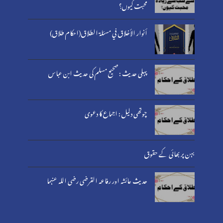
محبت کیوں؟
أنوار الأخلاق في مسئلة الطلاق(احکام طلاق)
پہلی حدیث : صحیح مسلم کی حدیث ابن عباس
چوتھی دلیل : اجماع کا دعوی
بہن پر بھائی کے حقوق
حدیث عائشہ اور رفاعہ القرضی رضی اللہ عنہما