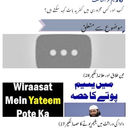
کب اور کس مجبوری میں کفریہ بات کہہ سکتے ہیں؟
موضوع سے متعلق
تین طلاق اور حلالہ(لکچر 28)
دادا کی وراثت میں یتیم پوتے کا حصہ(لکچر 27)