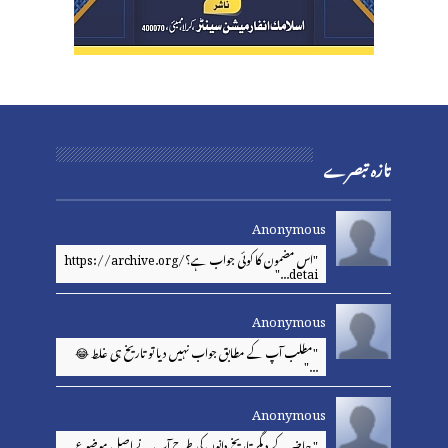
تازہ تبصرے
Anonymous
"اس مضمون کا کوئی جواب ہے؟https://archive.org/
detai..."
Anonymous
"مطلب آپ کے مطابق جواب نہیں دیا تو تاریخ ہی غلط 😂
..."
Anonymous
" حاضر کے دیگر تاریخ دانوں کی طرح آپ نے اصل موضوع