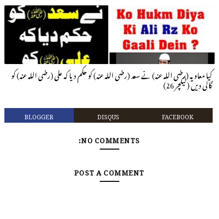
کیا معاویہ (رضی اللہ عنہ) نے سعد (رضی اللہ عنہ) کو حکم دیا کہ علی (رضی اللہ عنہ) کو
گالی دیں (لیکچر 26)
BLOGGER
DISQUS
FACEBOOK
NO COMMENTS:
POST A COMMENT