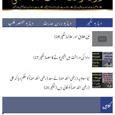
ویڈیو لکچر
ویڈیو درس حدیث
ویڈیو مختصر کلپ
تین طلاق اور حلالہ(لکچر 28)
دادا کی وراثت میں یتیم پوتے کا حصہ(لکچر 27)
کیا معاویہ (رضی اللہ عنہ) نے سعد (رضی اللہ عنہ) کو حکم دیا کہ علی
(رضی اللہ عنہ) کو گالی دیں (لیکچر 26)
کتابیں