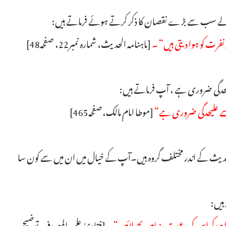
ے والے سب سے بڑے نقصان کا ذکر کرتے ہوئے فرماتے ہیں:
فرت کو ہوا دیتی ہیں“ ۔
[ماہنامہ الحدیث، شمارہ نمبر22، صفحہ48]
یحدگی ضروری ہے ، آپ فرماتے ہیں:
 سے علیحدگی ضروری ہے“
[موطا امام مالک،صفحہ465]
ث کے اندر مختلف گروہ ہیں۔آپ کے خیال میں ان میں سے کون سا
ہیں:
 ہو کراس کی دعوت دنیامیں پھیلائیں“ ۔
[فتاویٰ علمیہ المعروف توضیح