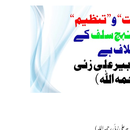
لی زئی رحمہ اللہ )