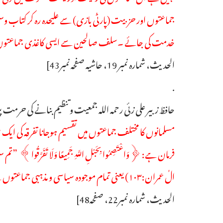
جماعتوں اور حزبیت (پارٹی بازی) سے علیحدہ رہ کر کتاب و
خدمت کی جائے ۔سلف صالحین سے ایسی کاغذی جماعتوں ا
الحدیث، شمارہ نمبر 19، حاشیہ صفحہ نمبر43]
.
حافظ زبیر علی زئی رحمہ اللہ جمعیت وتنظیم بنانے کی حرمت پر
مسلمانوں کا مختلف جماعتوں میں تقسیم ہوجانا تفرقہ کی ایک
فرمان ہے: ﴿وَاعْتَصِمُوا بِحَبْلِ اللَّهِ جَمِيعًا وَلَا تَفَرَّقُ
الٰ عمران:۱۰۳) یعنی تمام موجودہ سیاسی و مذہبی جماعتوں سے علیحدہ ہوجاؤ،کسی ایک کی بھی رکنیت وغیرہ اختیار نہ کرو
الحدیث، شمارہ نمبر22، صفحہ48]
.