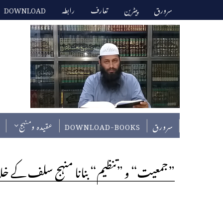
سرورق
پیٹرین
تعارف
رابطہ
DOWNLOAD
سرورق
DOWNLOAD-BOOKS
عقیدہ ومنہج
”جمعیت“ و ”تنظیم“ بنانا منہج سلف کے خلاف