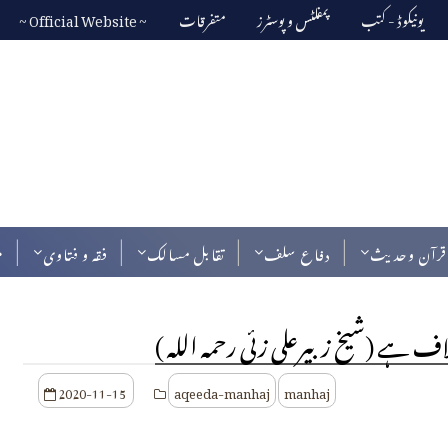
یونیکوڈ - کتب
پمفلٹس و پوسٹرز
متفرقات
~ Official Website ~
قرآن وحدیث
دفاع سلف
تقابل مسالک
فقہ و فتاوی
م
 ہے (شیخ زبیرعلی زئی رحمہ اللہ )
2020-11-15
aqeeda-manhaj
manhaj