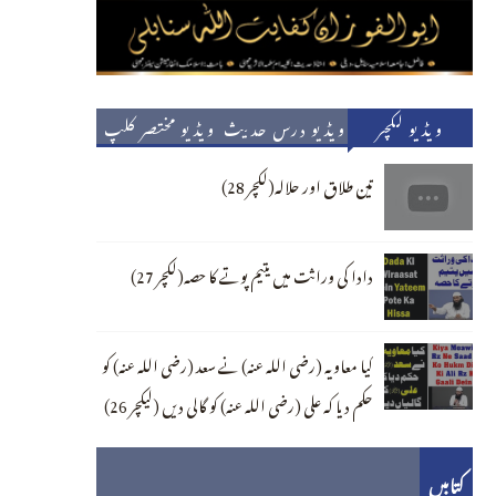
ویڈیو لکچر
ویڈیو درس حدیث
ویڈیو مختصر کلپ
تین طلاق اور حلالہ(لکچر 28)
دادا کی وراثت میں یتیم پوتے کا حصہ(لکچر 27)
کیا معاویہ (رضی اللہ عنہ) نے سعد (رضی اللہ عنہ) کو
حکم دیا کہ علی (رضی اللہ عنہ) کو گالی دیں (لیکچر 26)
کتابیں