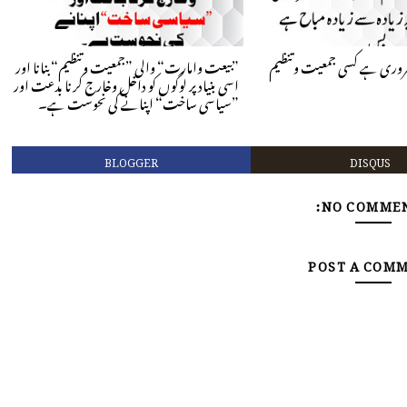
روری ہے کسی جمعیت وتنظیم
”بیعت وامارت“ والی ”جمعیت وتنظیم“ بنانا اور
اسی بنیاد پر لوگوں کو داخل وخارج کرنا بدعت اور
”سیاسی ساخت“ اپنانے کی نحوست ہے۔
BLOGGER
DISQUS
NO COMMEN
POST A COM