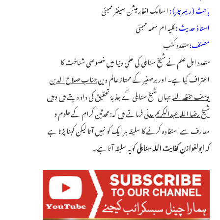
باحث (ریسرچر) :
اسلامک انفارمیشن سینٹر ممبئی
استاذ حدیث :
کلیہ ام سلمہ ممبئی
مصنف:
متعدد کتب
متعدد اہل علم نے شیخ سنابلی کی علمی دنیا میں خصوصی شناخت کا
اعتراف کیا ہے۔ اور برصغیر کے ممتاز عالم دین
جناب صلاح الدین
یوسف حفظہ اللہ
جہاں شیخ سنابلی کے جذبۂ تحقیق کی داد دیتے ہیں وہیں
شیخ رضا اللہ عبدالکریم مدنی
فرماتے ہیں کہ: محدثین کرام کے علوم و
معارف سے استفادہ کرنے کا سلیقہ ہر ایک کو نہیں آتا لیکن کہنا پڑتا ہے
کہ
ابولفوازن کفایت اللہ سنابلی
کو یہ سلیقہ آتا ہے۔