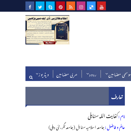
وسمی مضامین
ردود
عربی مضامین
ویڈیوز
تعارف
کفایت اللہ سنابلی
نام :
عالم و فاضل :
جامعہ اسلامیہ سنابل (جامعہ نگر، نئی دہلی)