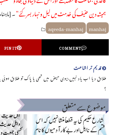
ہمیشہ دین حنیف کی خدمت میں لیل و نہار بسر کئے“
۔ [ماہنامہ 
aqeeda-manhaj
manhaj
PIN IT
COMMENT
قدیم تر اشاعت
طلاق دیا اب یاد نہیں بیوی حیض میں تھی یا پاک تو طلاق ہوئی یا
؟
موضوع سے متعلق