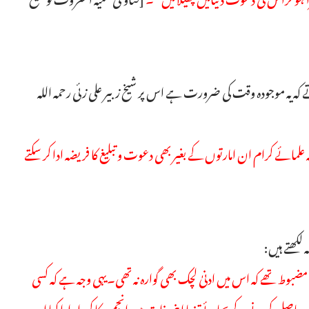
ہ یہ موجودہ وقت کی ضرورت ہے اس پر شیخ زبیر علی زئی رحمہ اللہ
ائے کرام ان امارتوں کے بغیر بھی دعوت و تبلیغ کا فریضہ ادا کر سکتے
 لکھتے ہیں:
مضبوط تھے کہ اس میں ادنیٰ لچک بھی گوارہ نہ تھی۔یہی وجہ ہے کہ کسی
صل کرنے کے بجائے تنہا اپنی ذات میں انجمن کا کردار ادا کیا اور