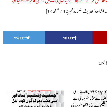
اشاعۃ الحدیث،شمارہ نمبر112،صفحہ 13]
TWEET
SHARE
 نہیں