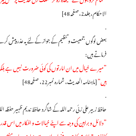
الاحکام،جلد2،صفحہ 48]
.
بعض لوگوں جمعیت وتنظیم کے جواز کے لئے یہ عذر پیش کرتے ک
فرماتے ہیں:
”میرے خیال میں ان امارتوں کی کوئی ضرورت نہیں ہے بلکہ علم
ہیں“
[ماہنامہ الحدیث، شمارہ نمبر22، صفحہ48]
.
حافظ زبیر علی زئی رحمہ اللہ کے شاگرد حافظ ندیم ظہیر حفظہ اللہ
”دلائل و براہین کی وجہ سے اپنے خیالات و افکار میں اس قدر 
کاغذی جماعت کا حصہ بننے اور اس سے دنیاوی جاہ و منصب حا