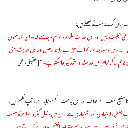
یت بیان کرتے ہوئے لکھتے ہیں:
عی حیثیت نہیں اور اہل حدیث علماء وعوام کو چاہئے کہ وہ ان جماعتوں
 ۔ مدارس ومساجد اور علمائے حق سے رابطہ رکھیں اور اہل حدیث یعنی
قائم رہ کر تمام اہل حدیث کو متحد کیا جاسکتا ہے۔“
[تحقیقی وعلمی
بنانا منہج سلف کے خلاف اور اہل بدعت کے مشابہ ہے ، آپ لکھتے ہیں:
یت تبلیغی، اجتہادی اور اشتہاری ہے۔ان میں دخول کفر و اسلام کا مسئلہ
 خاص فرق نہیں ہے۔سب سے بہتر اور افضل یہی ہے کہ ان تمام