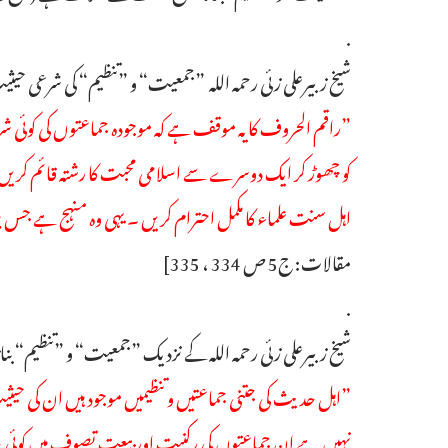
.
شیخ زبیرعلی زئی رحمہ اللہ ”جمعیت“ و ”تنظیم“ کی شرعی حیث
”راقم الحروف کا یہ موقف ہے کہ موجودہ جماعتوں کی کوئی شر
کو چھوڑ کر ایک دوسرے سے اسلامی محبت کا رشتہ قائم کریں
اہل سنت علماء کا مکمل احترام کریں ۔ یہی وہ منہج ہے جس پر
مقالات: ج5 ص 334 ، 335]
.
شیخ زبیرعلی زئی رحمہ اللہ کے نزدیک ”جمعیت“ و ”تنظیم“ 
”اہل حدیث کی جتنی جماعتیں و تنظیمیں موجود ہیں ان کی حیث
نہیں ہے ان جماعتوں کی رکنیت اور بیعت تصوف میں کوئی