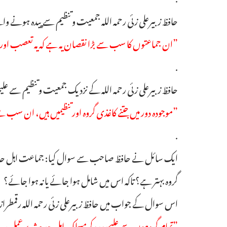
حافظ زبیرعلی زئی رحمہ اللہ جمعیت و تنظیم سے پیدہ ہون
”ان جماعتوں کا سب سے بڑا نقصان یہ ہے کہ یہ تعصب اور ن
.
حافظ زبیرعلی زئی رحمہ اللہ کے نزدیک جمعیت وتنظیم سے عل
”موجودہ دور میں جتنے کاغذی گروہ اور تنظیمیں ہیں، ان سب
.
ایک سائل نے حافظ صاحب سے سوال کیا: جماعت اہل حدی
گروہ بہتر ہے؟ تاکہ اس میں شامل ہوا جائے یا نہ ہوا جائے؟
اس سوال کے جواب میں حافظ زبیرعلی زئی رحمہ اللہ رقمطراز 
”تمام گروہوں سے علیحدہ رہ کرمسلک اہل حدیث پر عمل پیرا