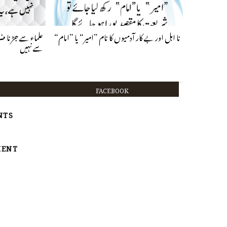
نا اہل اور بے کار آدمیوں کا نام ”امیر“ یا ”امام“
علماء سے جڑنا ض
سے نہیں
FACEBOOK
TS:
MENT