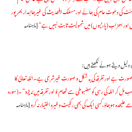
سنت کی دعوت عام کی جائے اور مسلک اہلحدیث کی غیرجانبدار بھرپور
ور احزاب (پارٹیوں) میں شمولیت ثابت نہیں ہے“
[ماہنامہ
 دلیل دیتے ہوئے لکھتے ہیں:
 صورت ہے اور تفرقہ کی یہ شکل و صورت غیرشرعی ہے۔اللہ تعالیٰ کا
وا﴾ ”تم سب مل کر اللہ کی رسی کو مضبوطی سے تھام لو اور تفرقہ میں نہ پڑو“ ۔(سورہ
[ماہنامہ