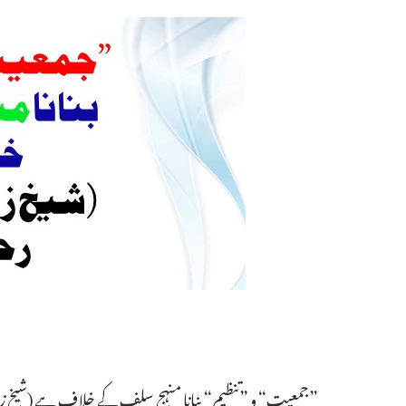
”جمعیت“ و ”تنظیم“ بنانا منہج سلف کے خلاف ہے (شیخ زبیرع