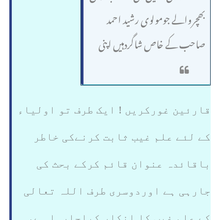
بھچروالے جومولوی رشید احمد
صاحب کے خاص شاگردہیں اپنی
کتاب بلغۃ الحیران میں زیرآیت
يَعْلَمُ
مُسْتَقَرَّهَا وَمُسْتَوْدَعَهَا كُلٌّ فِي كِتَابٍ
قارئین غورکریں ! ایک طرف تو اولیاء
لکھتے ہیں کہ خدا کو ہر وقت
مُبِينٍ
کے لئے علم غیب ثابت کرنےکی خاطر
مخلوقات کے اعمال کاعلم نہیں
باقائدہ عنوان قائم کرکے بحث کی
ہوتا بلکہ بندے جب اعمال کرلیتے
جارہی ہے اوردوسری طرف اللہ تعالی
ہیں تب علم ہوتاہے
اب توعلم
کے علم غیب کا انکار کیاجارہا ہے،