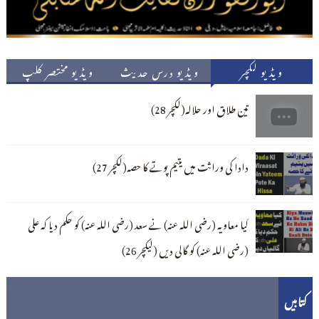
ویڈیو لکچر
ویڈیو درس حدیث
ویڈیو مختصر کلپ
تین طلاق اور حلالہ(لکچر 28)
دادا کی وراثت میں یتیم پوتے کا حصہ(لکچر 27)
کیا معاویہ (رضی اللہ عنہ) نے سعد (رضی اللہ عنہ) کو حکم دیا کہ علی
(رضی اللہ عنہ) کو گالی دیں (لیکچر 26)
کتابیں