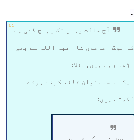
..
آج حالت یہاں تک پہنچ گئی ہے
کہ لوگ اماموں‌ کا رتبہ اللہ سے بھی
بڑھا رہے ہیں،مثلا:
ایک صاحب عنوان قائم کرتے ہوئے
لکھتے ہیں: