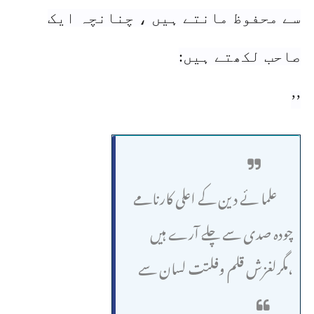
سے محفوظ مانتے ہیں ، چنانچہ ایک
صاحب لکھتے ہیں
:
’’
علما ئے دین کے اعلی کارنامے
چودہ صدی سے چلے آرے ہیں
،مگرلغزش قلم وفلتت لسان سے
محفوظ رہنا یہ اپنے بس کی بات نہیں