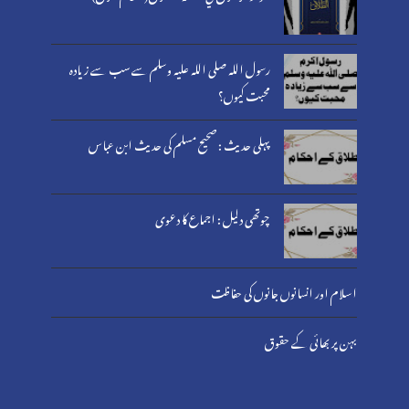
رسول اللہ صلی اللہ علیہ وسلم سے سب سے زیادہ
محبت کیوں؟
پہلی حدیث : صحیح مسلم کی حدیث ابن عباس
چوتھی دلیل : اجماع کا دعوی
اسلام اور انسانوں جانوں کی حفاظت
بہن پر بھائی کے حقوق