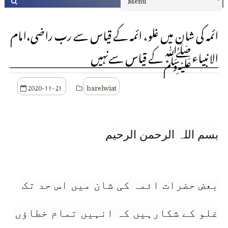
ائمہ کی شان میں غلو، ائمہ کے قیاس سے رب راضی،امام
الانبیاءﷺکے قیاس سےنہیں
2020-11-21
barelwiat
بسم اللہ الرحمن الرحیم
بعض حضرات ائمہ کی شان میں اس حد تک
غلو کے شکارہیں کہ انہیں تمام خطاؤں