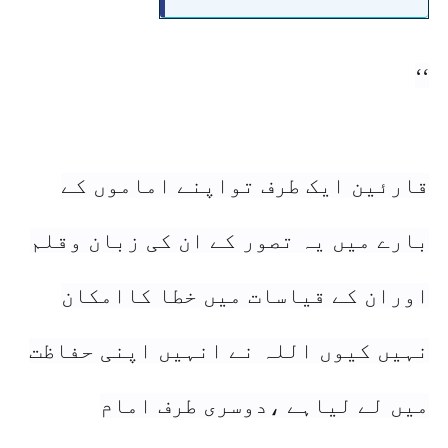
،زورقلم میں بکثرت تفردپسندی میں‌
آگئے، بعض تجددپسندی میں اترآئے
‘‘
،تصانیف میں خودآرائیاں بھی ملتی
ہیں ،لفظوں کے استعمال میں بھی
قارئین ایک طرف تواپنے امامو‌ں کے
بے احتیاطیاں ہوجاتی ہیں ،قول حق
بارے میں یہ تصور کے ان کی زبان وقلم
کے لہجہ میں بھی بوئےحق نہیں
اوران کے قیاسات میں خطا کاامکان
ہے،حوالہ جات میں اصل کے
نہیں کیوں اللہ نے انہیں اپنی حفاظت
بغیرنقل ہی پر قناعت کی لی گئی
میں لے لیاہے ،دوسری طرف امام
ہے،لیکن ہم کواورہمارے ساتھ