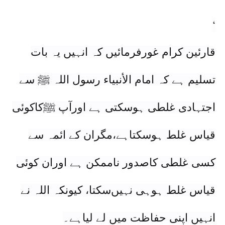
رب راضی نہیں
مگرارشاد ہواکہ فَكُلُوا
‘
مِمَّا غَنِمْتُمْ حَلَالًا طَيِّبًا وہ مال کھالوحلال
طیب ،
معلوم ہوا کہ خطاء اجتہادی
قارئین کرام غورفرمائیں کہ انہیں یہ بات
پرکوئی پکڑ نہیں‘
تسلیم ہے کہ امام الأنبیاء رسول اللہ ﷺ سے
(جاء الحق:ص 37مطبوعہ اسلامک
اجتہادی غلطی ہوسکتی ہے اورآپ ﷺکاکوئی
پبلشردھلی سن اشاعت 2003ء)
قیاس غلط ہوسکتاہے،مگران کے ائمہ سے
کسی غلطی کاصدور ناممکن ہے اوران کوئی
قیاس غلط ہوہی نہیں‌سکتا، کیونکہ اللہ نے
انہیں اپنی حفاظت میں لے لیاہے۔