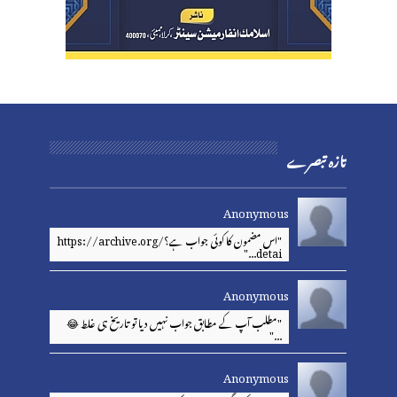
تازہ تبصرے
Anonymous
"اس مضمون کا کوئی جواب ہے؟https://archive.org/
detai..."
Anonymous
"مطلب آپ کے مطابق جواب نہیں دیا تو تاریخ ہی غلط 😂
..."
Anonymous