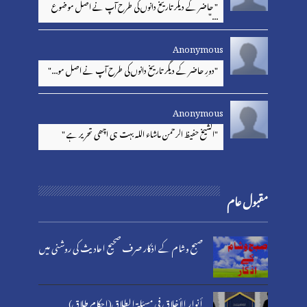
" حاضر کے دیگر تاریخ دانوں کی طرح آپ نے اصل موضوع
..."
Anonymous
"دورِ حاضر کے دیگر تاریخ دانوں کی طرح آپ نے اصل مو..."
Anonymous
"الشیخ حفیظ الرحمن ماشاء اللہ بہت ہی اچھی تحریر ہے "
مقبول عام
صبح وشام کے اذکار صرف صحیح احادیث کی روشنی میں
أنوار الأخلاق في مسئلة الطلاق(احکام طلاق)