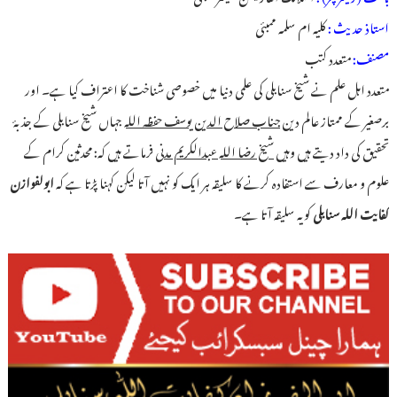
استاذ حدیث :
کلیہ ام سلمہ ممبئی
مصنف:
متعدد کتب
متعدد اہل علم نے شیخ سنابلی کی علمی دنیا میں خصوصی شناخت کا اعتراف کیا ہے۔ اور
برصغیر کے ممتاز عالم دین
جناب صلاح الدین یوسف حفظہ اللہ
جہاں شیخ سنابلی کے جذبۂ
تحقیق کی داد دیتے ہیں وہیں
شیخ رضا اللہ عبدالکریم مدنی
فرماتے ہیں کہ: محدثین کرام کے
علوم و معارف سے استفادہ کرنے کا سلیقہ ہر ایک کو نہیں آتا لیکن کہنا پڑتا ہے کہ
ابولفوازن
کفایت اللہ سنابلی
کو یہ سلیقہ آتا ہے۔