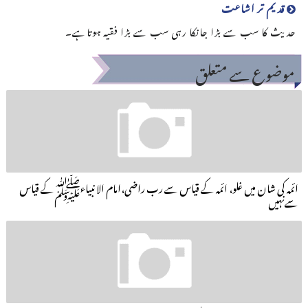
قدیم تر اشاعت
حدیث کا سب سے بڑا جانکا رہی سب سے بڑا فقیہ ہوتاہے۔
موضوع سے متعلق
ائمہ کی شان میں غلو، ائمہ کے قیاس سے رب راضی،امام الانبیاءﷺکے قیاس
سےنہیں