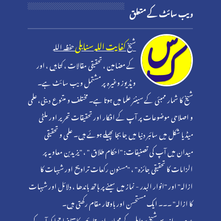
ویب سائٹ کے متعلق
کفایت اللہ سنابلی
شیخ
حفظہ اللہ
کے مضامین ، تحقیقی مقالات ، کتابیں ، اور
ویڈیوز وغیرہ پر مشتمل ویب سائٹ ہے۔
شیخ کا شمار ممبئی کے سینئر علما میں ہوتا ہے۔ مختلف و متنوع دینی، علمی
و اصلاحی موضوعات پر آپ کے افکار اور تحقیقات تحریر اور ملٹی
میڈیا شکل میں سائبر دنیا میں جا بجا پھیلے ہوئے ہیں۔ علمی و تحقیقی
میدان میں آپ کی تصنیفات: "احکام طلاق " ، "یزیدبن معاویہ پر
الزامات کا تحقیقی جائزہ" ، "مسنون رکعات تراویح اور شبہات کا
ازالہ" اور "انوار البدر - نماز میں سینے پر ہاتھ باندھا ، دلائل اور شبہات
کا ازالہ" ۔۔۔ ایک مستحسن اور باوقار مقام رکھتی ہیں۔
عرصہ دراز سے شیخ سنابلی کے محبان اور قارئین کا تقاضا تھا کہ آپ کی