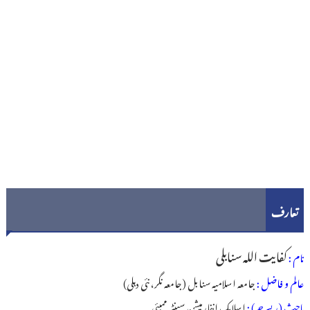
تعارف
کفایت اللہ سنابلی
نام :
عالم و فاضل :
جامعہ اسلامیہ سنابل (جامعہ نگر، نئی دہلی)
باحث (ریسرچر) :
اسلامک انفارمیشن سینٹر ممبئی