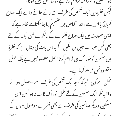
لیکن فطرہ میں ایک شخص کی طرف سے دئے جانے والے ایک صاع
کو پانچ یا اس سے زائد اشخاص میں تقسیم کیا جاسکتاہے ظاہر ہے کہ
ایسی صورت میں ایک صاع فطرے کے یہ ٹکڑے کسی ایک کے لئے
بھی مکمل خوراک نہیں بن سکیں گے یہ اس بات کی دلیل ہے کہ فطرۃ
میں مسکین کو خوراک ہی فراہم کرنا اصل مقصود نہیں ہے بلکہ اصل
مقصود ثمن فراہم کرنا ہے۔
ممکن ہے کوئی کہے کہ گرچہ ایک شخص کی طرف سے موصول ہونے
والا یہ ٹکڑا ایک مسکین کے لئے مکمل خوراک ثابت نہ ہو لیکن اسی
مسکین کو دیگر صائمین کی طرف سے بھی فطرے موصول ہوں گے