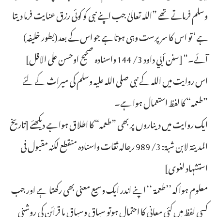
وسلم فرماتے تھے ”اللہ تعالیٰ جب اپنے نبی کو کوئی رزق عنایت فرما دیتا
ہے‘ تو اس کا سر پرست وہی ہوتا ہے جو اس کے بعد (بطور خلیفہ)
آئے۔“ [سنن أبي داود 3/ 144 واسنادہ صحیح اوحسن علی الاقل]
اس روایت میں اللہ کے نبی صلی اللہ علیہ وسلم کی میراث کے لئے
”طعمہ“ کا لفظ استعمال ہوا ہے۔
ایک روایت میں دیناروں پر بھی ”طعمہ“ کا اطلاق ہوا ہے دیکھئے [تاريخ
المدينة لابن شبة: 3/ 989 رجالہ ثقات واسنادہ منقطع لکنہ مقبول فی
استشہاد لغوی]
معلوم ہوا کہ ’’طعمۃ ‘‘ اپنے اندر ایک وسیع معنی بھی رکھتا ہے اور جب
کسی لفظ میں کئی معانی کا احتمال ہوتو سیاق وسباق یا قرائن کی روشنی