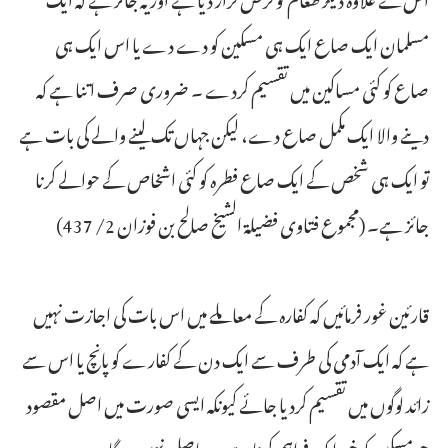
مسلمان ایک صاع ایک ہی مسکین کو دے دے یا اس ایک ہی
صاع کو کئی مساکین میں تقسیم کردے ۔ ضروری صرف اتنا ہے کہ
دینے والا ایک مکمل صاع دے، لیکن جہاں تک لینے والے کی بات ہے
تو ایک ہی شخص کے ایک صاع فطرہ کو کئی اشخاص کے حوالے کرنا
جائز ہے۔ (مجموع فتاوى فضيلة الشيخ صالح بن فوزان 2/ 437)
قارئین غور فرمائیں کہ کفارہ کے معاملے میں اس بات کی اجازت نہیں
ہے کہ ایک آدمی کی طرف سے ایک دن کے کفارے کو پانچ یا اس سے
زائد لوگوں میں تقسیم کردیا جائے کیونکہ ایسی صورت میں اصل مقصود
جو مسکین کو خوراک فراہم کرنا ہے وہ حاصل نہیں ہوگا ۔