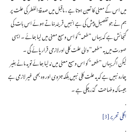
میں اس کے معنی کا تعین ہوتا ہے ، ماقبل میں صدقۃ الفطر کی علت پر
ہم نے جو تفصیل پیش کی ہے انہیں قرینہ بناتے ہوئے اس بات کی
گنجائش ہے کہ یہاں ”طعمہ“ کو اس وسیع معنی میں لیا جائے ۔ ایسی
صورت میں یہ ”طعمہ“ والی علت کلی اورلازمی قرار پائے گی ۔
لیکن اگر یہاں ”طعمہ“ کو اس وسیع معنی میں نہ لیا جائے تو یہ مانے بغیر
چارہ نہیں ہے کہ یہ علت کلی نہیں بلکہ جزوی اور وہ بھی غیر لازمی ہے
جیساکہ وضاحت گذرچکی ہے ۔
.
اگلی تحریر [3]
.