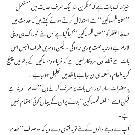
حیرتناک بات ہے کہ منکرین نقد ایک طرف حدیث میں مستعمل
’’طعمۃ للمساکین‘‘ سے استدلال کرتے ہوئے کہتے ہیں کہ حدیث میں
صدقہ الفطر کو ’’طعمۃ للمساکین‘‘ کہا گیا ہےاس لئے خوراک ہی دینی
لازم ہے ورنہ یہ علت پوری نہ ہوگی ۔ لیکن دوسری طرف انہیں اس
بات سے قطعا کوئی سروکار نہیں ہے کہ غرباء ومساکین کے ہاتھ میں پہنچ
کر یہ طعام ، طعمہ ہی بن رہا ہے یا نقد میں تحلیل ہورہاہے۔
یہ حضرات سارا زور اس بات پر صرف کرتے ہیں ’’طعام ‘‘ دینا ہے
لیکن اسے ’’طعمۃ للمساکین‘‘ بنانے پران کے یہاں کوئی اہتمام نہیں
ہے ۔
آپ نے دینے والوں کے لئے تو یہ فتوی دے دیا کہ وہ صرف ’’طعام