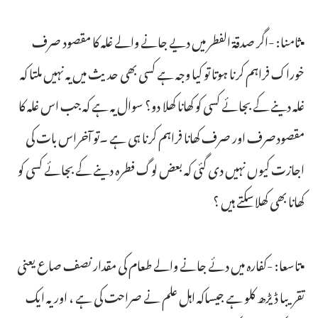
▪ثامنا: -اگر صدقۃ الفطر میں دیے جانے والے غلہ کا مقصود صرف
خوراک فراہم کرنا ہوتا تو کیا وجہ ہے کسی بھی حدیث میں یہ نہیں ملتا کہ
غلہ دینے کے بجائے کسی کو کھانا کھلا دو؟ سوال یہ ہے کہ جب اس غلہ کا
مقصودصرف اور صرف کھانا فراہم کرنا ہی ہے ۔تو آخراس بات کی
اجازت کیوں نہیں دی گئی کہ بعض لوگ فطرہ دینے کے بجائے کسی کو
کھانا بھی کھلاسکتے ہیں ؟
▪تاسعا: -کفارہ میں دئے جانے والے طعام کی مقدار نصف صاع یعنی
تقریبا ڈیڑھ کلو ہے جیساکہ اہل علم نے صراحت کی ہے ، اوریہ ایک