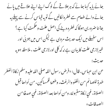
جائے یا یہ کہا جائے کہ ہرعلاقے کے لوگ اپنے اپنے علاقے میں پائے
جانے والے طعام سے فطرہ نکالیں گے تو یہ قیاس کرنے سے پہلے یہ
جاننا ضروری ہوگا کہ فطرہ دینے کی اصل علت وحکمت کیا ہے؟
اس سلسلے میں ایک حدیث مروی ہے لیکن اس میں جزئی اور
غیرلازمی علت کا بیان ہے نہ کہ کلی اورلازمی علت ، ملاحظہ ہو یہ
حدیث:
عن ابن عباس، قال: «فرض رسول الله صلى الله عليه وسلم زكاة الفطر
طهرة للصائم من اللغو والرفث، وطعمة للمساكين، من أداها قبل
الصلاة، فهي زكاة مقبولة، ومن أداها بعد الصلاة، فهي صدقة من
الصدقات»