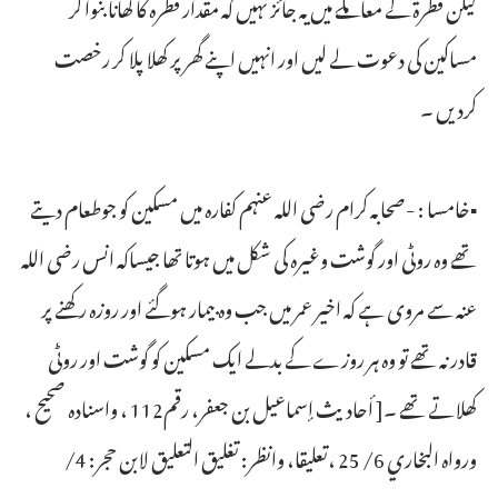
لیکن فطرۃ کے معاملے میں یہ جائز نہیں کہ مقدار فطرہ کا کھانا بنوا کر
مساکین کی دعوت لے لیں اور انہیں اپنے گھر پر کھلا پلا کر رخصت
کردیں ۔
▪خامسا : -صحابہ کرام رضی اللہ عنہم کفارہ میں مسکین کو جوطعام دیتے
تھے وہ روٹی اور گوشت وغیرہ کی شکل میں ہوتا تھا جیساکہ انس رضی اللہ
عنہ سے مروی ہے کہ اخیر عمر میں جب وہ بیمار ہوگئے اور روزہ رکھنے پر
قادر نہ تھے تو وہ ہر روزے کے بدلے ایک مسکین کو گوشت اور روٹی
کھلاتے تھے ۔[ أحاديث إسماعيل بن جعفر، رقم112 ، واسنادہ صحیح ،
ورواہ البخاري 6/ 25 ،تعلیقا، وانظر: تغليق التعليق لابن حجر: 4/