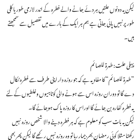
لیکن یہ دونوں علتیں ہر دئے جانے والے فطرہ کے اندر لازمی طور یا کلی
طور پرنہیں پائی جاتی ہے ہم ہر ایک کے بارے میں تفصیل سے سمجھتے
ہیں۔
پہلی علت: طهرة للصائم
”طهرة للصائم“ کا مفاد یہ ہے کہ جو روزہ دار اپنی طرف سے فطرہ نکال
دے گا تو دوران روزہ اس سے ہونے والی کوتاہیوں وغلطیوں کے لئے
یہ فطرہ کفارہ بن جائے گا اوراس کا روزہ پاک ہوجائے گا۔
لیکن یہ بات سب کو معلوم ہے کہ ہر فطرہ دینے والا شخص روزہ نہیں
رکھتا مثلا کوئی رمضان بھر بیمار رہا تو وہ روزہ نہیں رکھے گا لیکن پھربھی