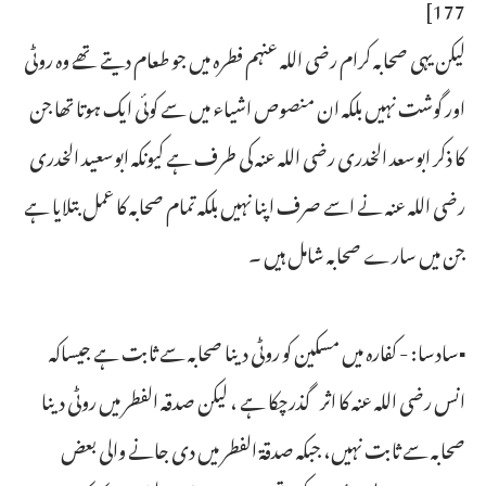
177]
لیکن یہی صحابہ کرام رضی اللہ عنہم فطرہ میں جو طعام دیتے تھے وہ روٹی
اور گوشت نہیں بلکہ ان منصوص اشیاء میں سے کوئی ایک ہوتا تھا جن
کا ذکر ابوسعد الخدری رضی اللہ عنہ کی طرف ہے کیونکہ ابوسعید الخدری
رضی اللہ عنہ نے اسے صرف اپنا نہیں بلکہ تمام صحابہ کا عمل بتلایا ہے
جن میں سارے صحابہ شامل ہیں ۔
▪سادسا: - کفارہ میں مسکین کو روٹی دینا صحابہ سے ثابت ہے جیساکہ
انس رضی اللہ عنہ کا اثر گذرچکا ہے ، لیکن صدقہ الفطر میں روٹی دینا
صحابہ سے ثابت نہیں، جبکہ صدقۃ الفطر میں دی جانے والی بعض