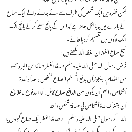
لیکن فطرہ میں ایک شخص کی طرف سے دئے جانے والے ایک صاع
کے بارے میں یہ بالکل جائز ہے کہ اس کے پانچ حصے کرکے پانچ الگ
الگ لوگوں میں تقسیم کردیاجائے۔
شیخ صالح الفوزان حفظہ اللہ لکھتے ہیں:
فرض رسول الله صلى الله عليه وسلم صدقة الفطر صاعًا من البر ونحوه
من الطعام، ويجوز أن يدفع المسلم الصاع لشخص واحد أو لعدة
أشخاص، المهم أن يكون من الدافع صاع كامل، أما المدفوع له فلا مانع
أن يشترك عدة أشخاص في صدقة شخص واحد
اللہ کے رسول صلی اللہ علیہ وسلم نے صدقۃ الفطر ایک صاع گیہوں یا
اس کے علاوہ دیگر طعام کو فرض قرار دیا ہے اور یہ جائز ہے کہ ایک