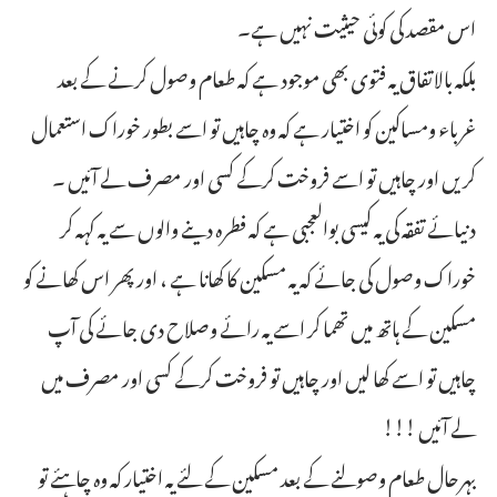
اس مقصد کی کوئی حیثیت نہیں ہے۔
بلکہ بالاتفاق یہ فتوی بھی موجود ہے کہ طعام وصول کرنے کے بعد
غرباء ومساکین کو اختیار ہے کہ وہ چاہیں تو اسے بطور خوراک استعمال
کریں اور چاہیں تو اسے فروخت کرکے کسی اور مصرف لے آئیں ۔
دنیائے تفقہ کی یہ کیسی بوالعجبی ہے کہ فطرہ دینے والوں سے یہ کہہ کر
خوراک وصول کی جائے کہ یہ مسکین کا کھانا ہے ، اور پھر اس کھانے کو
مسکین کے ہاتھ میں تھما کر اسے یہ رائے وصلاح دی جائے کی آپ
چاہیں تو اسے کھا لیں اور چاہیں تو فروخت کرکے کسی اور مصرف میں
لے آئیں !!!
بہرحال طعام وصولنے کے بعد مسکین کے لئے یہ اختیار کہ وہ چاہئے تو