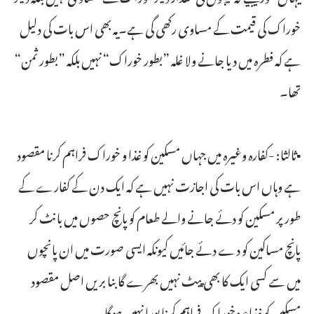
خوراک کی قیمت کے مساوی رکھی گی ہے۔یہ بھی اس بات کی دلیل
ہے کہ فطرہ میں دیا جانے ولا غلہ ”بطور خوراک“ نہیں بلکہ ”بطور ثمن“
تھا۔
▪ثالثا: -کفارہ وغیرہ میں جہاں مسکین کو غذا و خوراک فراہم کرنا مقصود
ہے وہاں اس بات کی اجازت نہیں ہے کہ ایک دن کے کفارے کے
طور پر مسکین کو دئے جانے والے طعام کو پانچ حصوں میں بانٹ کر
پانچ مساکین کو دے دئے جائیں کیونکہ ایسی صورت میں ان پانچوں
میں سے کسی ایک کا بھی پیٹ نہیں بھرے گا بنا بریں اصل مقصود
مسکین کو غذاء وخوراک فراہم کرنا پورا نہیں ہوگا۔