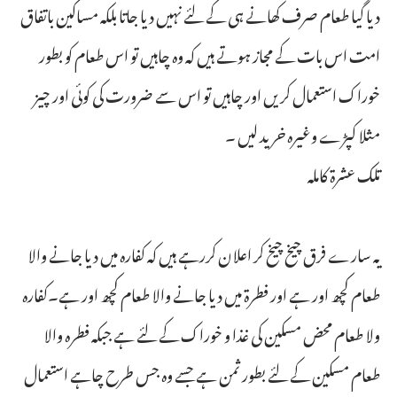
دیا گیا طعام صرف کھانے ہی کے لئے نہیں دیا جاتا بلکہ مساکین باتفاق
امت اس بات کے مجاز ہوتے ہیں کہ وہ چاہیں تو اس طعام کو بطور
خوراک استعمال کریں اور چاہیں تو اس سے ضرورت کی کوئی اور چیز
مثلا کپڑے وغیرہ خرید لیں ۔
تلک عشرۃ کاملہ
یہ سارے فرق چیخ چیخ کر اعلان کررہے ہیں کہ کفارہ میں دیا جانے والا
طعام کچھ اور ہے اور فطرۃ میں دیا جانے والا طعام کچھ اور ہے۔کفارہ
ولا طعام محض مسکین کی غذا و خوراک کے لئے ہے جبکہ فطرہ والا
طعام مسکین کے لئے بطور ثمن ہے جسے وہ جس طرح چاہے استعمال