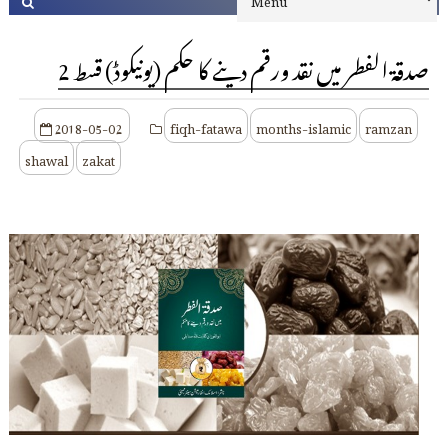
صدقۃ الفطر میں نقد ورقم دینے کا حکم (یونیکوڈ) قسط 2
2018-05-02
fiqh-fatawa
months-islamic
ramzan
shawal
zakat