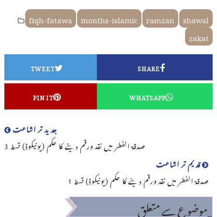
fiqh-fatawa
months-islamic
ramzan
shawal
zakat
TWEET
SHARE
PIN IT
WHATSAPP
جدید تر اشاعت
صدقۃ الفطر میں نقد ورقم دینے کا حکم (یونیکوڈ) قسط 3
قدیم تر اشاعت
صدقۃ الفطر میں نقد ورقم دینے کا حکم (یونیکوڈ) قسط 1
موضوع سے متعلق