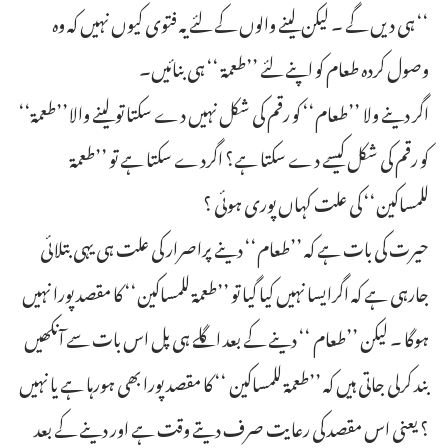
‘‘ ہی دیں گے ۔ لیکن لینے والوں کے لئے یہ فتوی کیوں نہیں کہ وہ
وصول کردہ طعام کو اپنے لئے ’’طعمۃ ‘‘ ہی بنائیں۔
اگر دینے ولا ’’طعام‘‘ کو رقم کی شکل نہیں دے سکتا تو لینے والا’’طعمۃ‘‘
کو رقم کی شکل کیسے دے سکتا ہے؟ اگردے سکتا ہے تو ’’طعمۃ
للمساکین‘‘ کی علت کہاں پوری ہوئی ؟
حیرت کی بات ہے کہ ’’طعام‘‘ دینے پراصرار کی علت ہی یہی بتلائی
جارہی ہے کہ اگرایسا نہیں کیا گیا تو ’’طعمۃ للمساکین‘‘ کا مقصد پورا نہیں
ہوگا ۔ لیکن ’’طعام ‘‘ دینے کے بعد اگلے ہی پل اس بات سے آنکھیں
بند کرلی جاتی ہیں کہ ’’طعمۃ للمساکین ‘‘ کا مقصد پورا بھی ہورہا ہے یا نہیں
؟ یعنی اس مقصد کی رعایت صرف دیتے وقت ہے اور دینے کے بعد