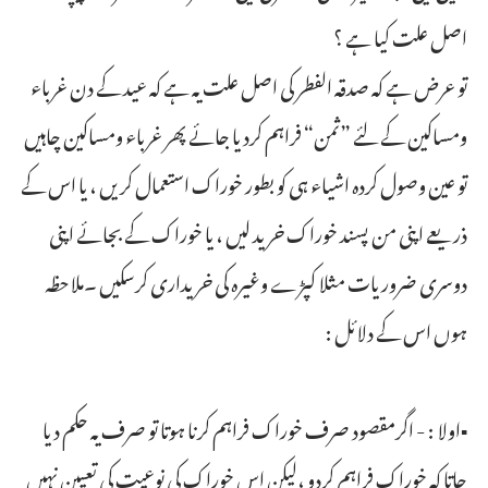
اصل علت کیا ہے ؟
تو عرض ہے کہ صدقہ الفطر کی اصل علت یہ ہے کہ عید کے دن غرباء
ومساکین کے لئے ”ثمن“ فراہم کردیا جائے پھر غرباء ومساکین چاہیں
تو عین وصول کردہ اشیاء ہی کو بطور خوراک استعمال کریں ، یا اس کے
ذریعے اپنی من پسند خوراک خرید لیں ، یا خوراک کے بجائے اپنی
دوسری ضروریات مثلا کپڑے وغیرہ کی خریداری کرسکیں ۔ملاحظہ
ہوں اس کے دلائل :
▪اولا : - اگرمقصود صرف خوراک فراہم کرنا ہوتا تو صرف یہ حکم دیا
جاتا کہ خوراک فراہم کردو ،لیکن اس خوراک کی نوعیت کی تعیین نہیں