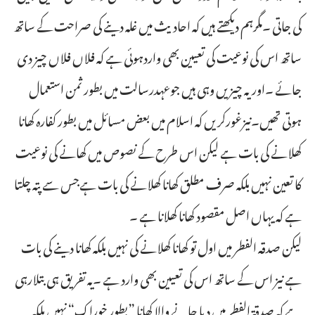
کی جاتی ۔مگرہم دیکھتے ہیں کہ احادیث میں غلہ دینے کی صراحت کے ساتھ
ساتھ اس کی نوعیت کی تعیین بھی واردہوئی ہے کہ فلاں فلاں چیز دی
جائے ۔اوریہ چیزیں وہی ہیں جوعہدرسالت میں بطور ثمن استعمال
ہوتی تھیں۔نیزغورکریں کہ اسلام میں بعض مسائل میں بطور کفارہ کھانا
کھلانے کی بات ہے لیکن اس طرح کے نصوص میں کھانے کی نوعیت
کا تعین نہیں بلکہ صرف مطلق کھانا کھلانے کی بات ہےجس سے پتہ چلتا
ہے کہ یہاں اصل مقصود کھانا کھلانا ہے ۔
لیکن صدقہ الفطر میں اول تو کھانا کھلانے کی نہیں بلکہ کھانا دینے کی بات
ہے نیز اس کے ساتھ اس کی تعیین بھی وارد ہے ۔یہ تفریق ہی بتلارہی
ہے کہ صدقۃ الفطر میں دیا جانے والا کھانا ”بطور خوراک“ نہیں بلکہ