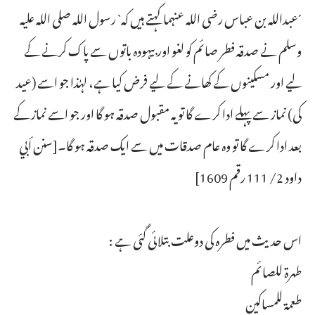
´عبداللہ بن عباس رضی اللہ عنہما کہتے ہیں کہ` رسول اللہ صلی اللہ علیہ
وسلم نے صدقہ فطر صائم کو لغو اور بیہودہ باتوں سے پاک کرنے کے
لیے اور مسکینوں کے کھانے کے لیے فرض کیا ہے، لہٰذا جو اسے (عید
کی) نماز سے پہلے ادا کرے گا تو یہ مقبول صدقہ ہو گا اور جو اسے نماز کے
بعد ادا کرے گا تو وہ عام صدقات میں سے ایک صدقہ ہو گا۔[سنن أبي
داود 2/ 111 رقم 1609]
اس حدیث میں فطرہ کی دوعلت بتلائی گئی ہے :
طهرة للصائم
طعمة للمساكين