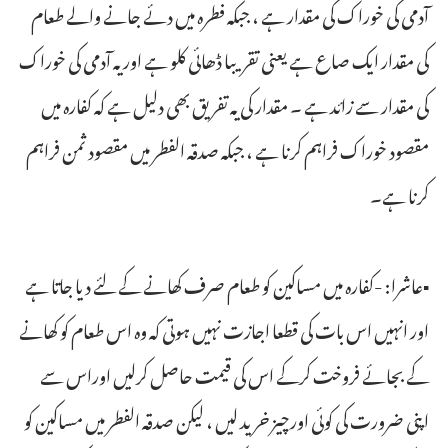
آدمی کی خوراک کی مقدار ہے ، جبکہ فطرہ میں دئے جانے والے طعام
کی مقدار ایک صاع ہے یعنی تقریبا ڈھائی کلو ہے اور یہ آدمی کی خوراک
کی مقدار سے زائد ہے ۔ مقدار کی یہ تفریق بھی دلیل ہے کہ کفارہ میں
مقصود خوراک فراہم کرنا ہے ، جبکہ صدقہ الفطر میں مقصود ثمن فراہم
کرنا ہے۔
▪عاشرا: -کفارہ میں مساکین کو طعام صرف کھانے کے لئے دیا جاتا ہے
اور انہیں اس بات کی قطعا اجازت نہیں ہوتی کہ وہ اس طعام کو کھانے
کے بجائے فروخت کرکے اس کی قیمت حاصل کرلیں اوراس سے
اپنی ضرورت کی کوئی اورچیز خرید لیں ، لیکن صدقہ الفطر میں مساکین کو