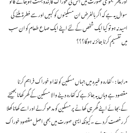
اورپھر مجموعی صورت میں اس کی خوراک کا بندوبست ہوجائے گا تو
سوال یہ ہے کہ اگر بالفرض ان مسکینوں کو کہیں اور سے فطرۃ ملنے کی
امید نہ ہو تو کیا ایک شخص کے لئے اپنے ایک صاع طعام کو ان سب
میں تقسیم کرنا جائز نہ ہوگا؟؟؟
▪رابعا : -کفارہ وغیرہ میں جہاں مسکین کو غذا و خوراک فراہم کرنا
مقصود ہے وہاں یہ جائز ہے کہ کفارہ دینے والا مسکین کے گھر کھانا بھیجنے
کے بجائے اپنے گھر ہی کھانے پر مسکین کو مدعو کرلے اور اسے کھانا کھلا
کر رخصت کردے ۔کیونکہ ایسی صورت میں بھی اصل مقصود خوراک