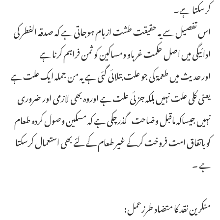
کرسکتا ہے۔
اس تفصیل سے یہ حقیقت طشت ازبام ہوجاتی ہے کہ صدقہ الفطر کی
ادائیگی میں اصل حکمت غرباو ومساکین کو ثمن فراہم کرنا ہے
اورحدیث میں طعمۃ کی جو علت بتلائی گئی ہے یہ من جملہ ایک علت ہے
یعنی کلی علت نہیں بلکہ جزئی علت ہے اوروہ بھی لازمی اور ضروری
نہیں جیساکہ ماقبل وضاحت گذرچکی ہے کہ مسکین وصول کردہ طعام
کو باتفاق امت فروخت کرکے غیر طعام کے لئے بھی استعمال کرسکتا
ہے ۔
منکرین نقد کا متضاد طرزعمل: