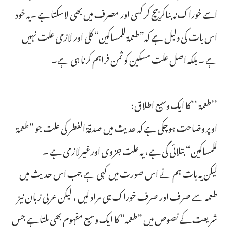
اسے خوراک نہ بناکر بیچ کر کسی اور مصرف میں بھی لاسکتا ہے ۔یہ خود
اس بات کی دلیل ہے کہ”طعمة للمساكين“ کلی اور لازمی علت نہیں
ہے ۔ بلکہ اصل علت مسکین کو ثمن فراہم کرنا ہی ہے۔
’’طعمة ‘‘ کا ایک وسیع اطلاق:
اوپر وضاحت ہوچکی ہے کہ حدیث میں صدقۃ الفطر کی علت جو ”طعمة
للمساكين“ بتلائی گی ہے، یہ علت جزوی اورغیرلازمی ہے ۔
لیکن یہ بات ہم نے اس صورت میں کہی ہے جب اس حدیث میں
طعمہ سے صرف اور صرف خوراک ہی مراد لیں ، لیکن عربی زبان نیز
شریعت کے نصوص میں ”طعمہ“ کا ایک وسیع مفہوم بھی ملتا ہے جس