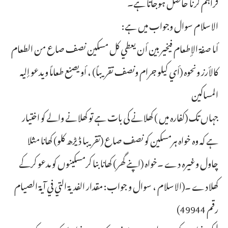
فراہم کرنا حاصل ہوجاتا ہے۔
الاسلام سوال وجواب میں ہے:
أما صفة الإطعام فيخير بين أن يعطي كل مسكين نصف صاع من الطعام
كالأرز ونحوه (أي كيلو جرام ونصف تقريباً) ، أو يصنع طعاماً ويدعو إليه
المساكين
جہاں تک (کفارہ میں ) کھلانے کی بات ہے تو کھلانے والے کو اختیار
ہے کہ وہ خواہ ہرمسکین کو نصف صاع (تقریبا ڈیڑھ کلو) کھانا مثلا
چاول وغیرہ دے ۔خواہ (اپنے گھر) کھانا بنا کرمسکینوں کو مدعو کرکے
کھلادے ۔(الاسلام ، سوال و جواب: مقدار الفدية التي في آية الصيام
رقم 49944)