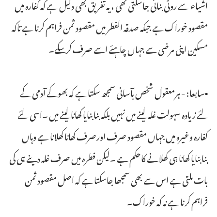
اشیاء سے روٹی بنائی جاسکتی تھی ، یہ تفریق بھی دلیل ہے کہ کفارہ میں
مقصود خوراک ہے جبکہ صدقہ الفطر میں مقصود ثمن فراہم کرنا ہے تاکہ
مسکین اپنی مرضی سے جہاں چاہئے اسے صرف کرسکے۔
▪سابعا: - ہرمعقول شخص بآسانی سمجھ سکتا ہے کہ بھوکے آدمی کے
لئے زیادہ سہولت غلہ لینے میں نہیں بلکہ بنابنایا کھانا لینے میں ۔اسی لئے
کفارہ وغیرہ میں جہاں مقصود صرف اورصرف کھانا کھلانا ہے وہاں
بنابنایا کھانا ہی کھلانے کاحکم ہے ۔لیکن فطرہ میں صرف غلہ دینے ہی کی
بات ملتی ہے اس سے بھی سمجھا جاسکتا ہے کہ اصل مقصود ثمن
فراہم کرنا ہے نہ کہ خوراک۔