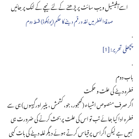
اسےآفیشیل ویب سائٹ پر پڑھنے کے لئے نیچے کے لنک پر جائیں
صدقۃ الفطر میں نقد ورقم دینے کا حکم (یونیکوڈ) قسط دوم
.
پچھلی تحریر: [1]
.
باب دوم
فطرہ دینے کی علت و حکمت
اگر صرف منصوص اشیاء (کھجور، جو، کشمش ، پنیر اورگیہوں) ہی سے
فطر ہ ادا کیا جائے تب تو اس کی علت پربحث کرنے کی ضرورت ہی
نہیں ہے لیکن اگراس پرقیاس کرتے ہوئے دیگر غلہ دینے کی بات کہی