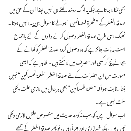
بھی نکالا جاتا ہے جبکہ یہ لوگ روزہ رکھتے ہی نہیں لہٰذا ان کے حق میں
صدقہ الفطرکے ”طھرة للصائمین“ ہونے کا سوال ہی پیدا نہیں ہوتا۔
ٹھیک اسی طرح صدقۃ الفطر وصول کرنے والوں کے لئے باجماع
امت یہ بات جائز ہے کہ وہ وصول کردہ صدقہ الفطر کو کھانے کے
بجائے بیچ کر کسی اور مصرف میں لاسکتے ہیں ۔ ظاہر ہے کہ ایسی
صورت میں ان حضرات کے لئے صدقۃ الفطر ”طعمة للمساكين“ نہیں
بنتا۔ثابت ہوا کہ ”طعمة للمساكين“ بھی ہرحال میں لازمی علت وکلی
علت نہیں ہے۔
اب سوال ہے یہ کہ جب مذکورہ حدیث میں منصوص علتیں لازمی وکلی
نہیں ہیں ، بلکہ غیرلازمی اور جزئی ہیں ، تو پھر صدقۃ الفطر کے پیچھے