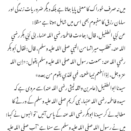
میں نہ صرف خوراک کا معنی پایا جاتا ہے بلکہ دیگر ضروریات زندگی اور
سامان رزق کا مفہوم بھی اس میں شامل ہوتا ہے مثلا:
عن أبي الطفيل، قال: جاءت فاطمة رضي الله عنها، إلى أبي بكر رضي
الله عنه، تطلب ميراثها من النبي صلى الله عليه وسلم، قال: فقال أبو بكر
رضي الله عنه: سمعت رسول الله صلى الله عليه وسلم يقول: «إن الله
عز وجل، إذا أطعم نبيا طعمة، فهي للذي يقوم من بعده»
سیدنا ابوالطفیل (عامر بن واثلہ لیثی رضی اللہ عنہ) سے مروی ہے کہ
سیدہ فاطمہ رضی اللہ عنہا، نبی کریم صلی اللہ علیہ وسلم کے ورثے کا
مطالبہ لے کر سیدنا ابوبکر رضی اللہ عنہ کے پاس آئیں‘ تو انہوں نے کہا:
میں نے رسول اللہ صلی اللہ علیہ وسلم سے سنا ہے‘ آپ صلی اللہ علیہ