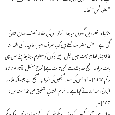
”بطور ثمن“ تھا۔
▪ثانیا : -فطرہ میں گیہوں دیا جائے تو اس کی مقدار نصف صاع بتلائی
گئی ہے۔بعض حضرات کہتے ہیں کہ یہ صرف امیر معاویہ رضی اللہ عنہ
کا اجتہاد تھا جو حجت نہیں لیکن ایسے لوگوں کو معلوم ہونا چاہئے عین یہی
بات مرفوعا صحیح حدیث سے بھی ثابت ہے[شرح مشكل الآثار 9/ 27
رقم 3408]۔ اوراس کی سند صحیحین کی شرط پر صحیح ہے جیساکہ علامہ
البانی رحمہ اللہ نے کہا ہے۔[تمام المنة في التعليق على فقه السنة ص:
387]۔
یہاں غور کیجیے کہ گیہوں کی مقدار دیگر خوراک کے مساوی نہیں بلکہ دیگر