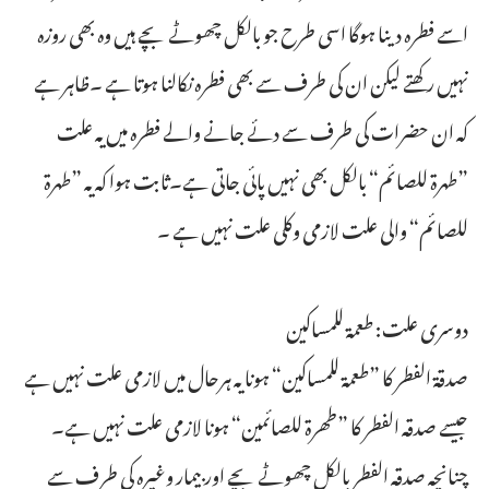
اسے فطرہ دینا ہوگا اسی طرح جو بالکل چھوٹے بچے ہیں وہ بھی روزہ
نہیں رکھتے لیکن ان کی طرف سے بھی فطرہ نکالنا ہوتا ہے ۔ظاہر ہے
کہ ان حضرات کی طرف سے دئے جانے والے فطرہ میں یہ علت
”طهرة للصائم“ بالکل بھی نہیں پائی جاتی ہے۔ثابت ہوا کہ یہ ”طهرة
للصائم“ والی علت لازمی وکلی علت نہیں ہے ۔
دوسری علت: طعمة للمساكين
صدقۃ الفطر کا ”طعمة للمساكين“ ہونا یہ ہرحال میں لازمی علت نہیں ہے
جیسے صدقہ الفطر کا ”طھرة للصائمین“ ہونا لازمی علت نہیں ہے۔
چنانچہ صدقہ الفطر بالکل چھوٹے بچے اور بیمار وغیرہ کی طرف سے