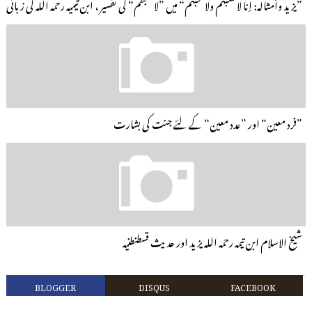
”يزيد وأمثاله: إنا لا نسبهم ولا نحبهم“ میں ”لانحبھم“ کی تفسیر ، ابن تیمیہ رحمہ اللہ کی زبانی
”فرد معین“ اور ”عدد معین“ کے لئے جنت کی بشارت
شیخ الاسلام ابن تیمہ رحمہ اللہ یزید اور حدیث قسطنطنیہ
BLOGGER
DISQUS
FACEBOOK