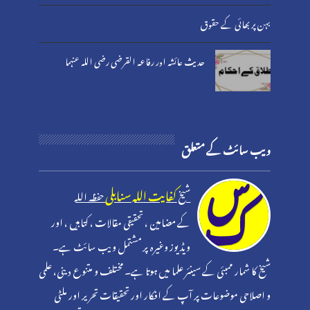
بہن پر بھائی کے حقوق
حدیث عائشہ اور رفاعہ القرضی رضی اللہ عنہما
ویب سائٹ کے متعلق
کفایت اللہ سنابلی
شیخ
حفظہ اللہ
کے مضامین ، تحقیقی مقالات ، کتابیں ، اور
ویڈیوز وغیرہ پر مشتمل ویب سائٹ ہے۔
شیخ کا شمار ممبئی کے سینئر علما میں ہوتا ہے۔ مختلف و متنوع دینی، علمی
و اصلاحی موضوعات پر آپ کے افکار اور تحقیقات تحریر اور ملٹی