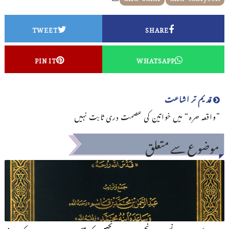
TWEET
SHARE
PIN IT
WHATSAPP
قدیم تر اشاعت
”واقعہ حرہ“ میں خواتین کی عصمت دری ثابت نہیں
موضوع سے متعلق