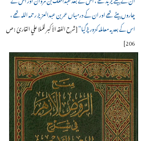
چاروں بیٹے تھے اور ان کے درمیاں عمر بن عبدالعزیز رحمہ اللہ تھے ،
اس کے بعد یہ معاملہ کمزور پڑگیا“
[شرح الفقه الأكبر للملا علي القارئ : ص
206]