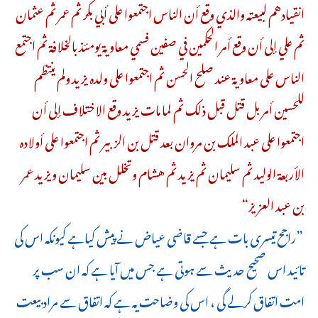
انقيادهم لبيعته والذي وقع أن الناس اجتمعوا على أبي بكر ثم عمر ثم عثمان
ثم علي إلى أن وقع أمر الحكمين في صفين فسمي معاوية يومئذ بالخلافة ثم اجتمع
الناس على معاوية عند صلح الحسن ثم اجتمعوا على ولده يزيد ولم ينتظم
للحسين أمر بل قتل قبل ذلك ثم لما مات يزيد وقع الاختلاف إلى أن
اجتمعوا على عبد الملك بن مروان بعد قتل بن الزبير ثم اجتمعوا على أولاده
الأربعة الوليد ثم سليمان ثم يزيد ثم هشام وتخلل بين سليمان ويزيد عمر
بن عبد العزيز“
”راجح تیسری بات ہے جسے قاضی عیاض نے پیش کیاہے کیونکہ اس کی
تائید اس صحیح حدیث سے ہوتی ہے جس میں آیا ہے کہ ان سب پر
امت اتفاق کرلے گی ، اس کی وضاحت یہ ہے کہ اتفاق سے مراد بیعت