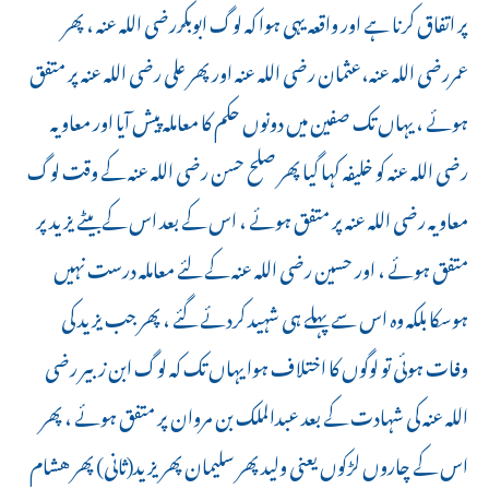
پر اتفاق کرنا ہے اور واقعہ یہی ہوا کہ لوگ ابوبکررضی اللہ عنہ ، پھر
عمررضی اللہ عنہ،عثمان رضی اللہ عنہ اور پھر علی رضی اللہ عنہ پر متفق
ہوئے ، یہاں تک صفین میں دونوں حکم کا معاملہ پیش آیا اور معاویہ
رضی اللہ عنہ کو خلیفہ کہا گیا پھر صلح حسن رضی اللہ عنہ کے وقت لوگ
معاویہ رضی اللہ عنہ پر متفق ہوئے ، اس کے بعد اس کے بیٹے یزید پر
متفق ہوئے ، اور حسین رضی اللہ عنہ کے لئے معاملہ درست نہیں
ہوسکا بلکہ وہ اس سے پہلے ہی شہید کردئے گئے ، پھر جب یزید کی
وفات ہوئی تو لوگوں کا اختلاف ہوا یہاں تک کہ لوگ ابن زبیر رضی
اللہ عنہ کی شہادت کے بعد عبدالملک بن مروان پر متفق ہوئے ، پھر
اس کے چاروں لڑکوں یعنی وليد پھر سليمان پھر يزيد(ثانی) پھر هشام