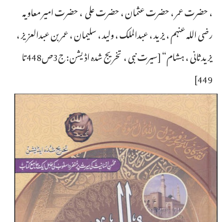
، حضرت عمر ، حضرت عثمان ، حضرت علی ، حضرت امیر معاویہ
رضی اللہ عنہم ، یزید ، عبدالملک ، ولید ، سلیمان ، عمر بن عبدالعزیز ،
یزید ثانی ، ہشام“ [سیرت نبی ، تخریج شدہ اڈیشن: ج3ص448 تا
449]