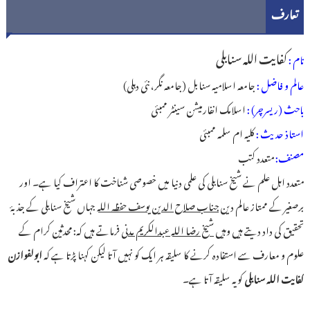
تعارف
کفایت اللہ سنابلی
نام :
عالم و فاضل :
جامعہ اسلامیہ سنابل (جامعہ نگر، نئی دہلی)
باحث (ریسرچر) :
اسلامک انفارمیشن سینٹر ممبئی
استاذ حدیث :
کلیہ ام سلمہ ممبئی
مصنف:
متعدد کتب
متعدد اہل علم نے شیخ سنابلی کی علمی دنیا میں خصوصی شناخت کا اعتراف کیا ہے۔ اور
برصغیر کے ممتاز عالم دین
جناب صلاح الدین یوسف حفظہ اللہ
جہاں شیخ سنابلی کے جذبۂ
تحقیق کی داد دیتے ہیں وہیں
شیخ رضا اللہ عبدالکریم مدنی
فرماتے ہیں کہ: محدثین کرام کے
علوم و معارف سے استفادہ کرنے کا سلیقہ ہر ایک کو نہیں آتا لیکن کہنا پڑتا ہے کہ
ابولفوازن
کفایت اللہ سنابلی
کو یہ سلیقہ آتا ہے۔