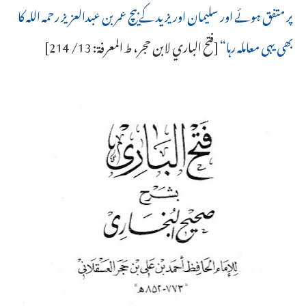
پر متفق ہوئے اور سلیمان اور یزید کے بیچ عمر بن عبدالعزیز رحمہ اللہ کا
بھی یہی معاملہ رہا“
[فتح الباري لابن حجر، ط المعرفة: 13/ 214]