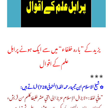
یزید کے ”بارہ خلفاء“ میں سے ایک ہونے پراہل
علم کے اقوال
❀ ❀ ❀
✿ شيخ الاسلام ابن تيمية رحمه الله (المتوفى728) فرماتے ہیں:
”وفي لفظ: «لا يزال الإسلام عزيزا إلى اثني عشر خليفة كلهم من قريش»
وهكذا كان، فكان الخلفاء: أبو بكر، وعمر، وعثمان، وعلي، ثم تولى من