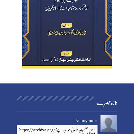
تازہ تبصرے
Anonymous
"اس مضمون کا کوئی جواب ہے؟https://archive.org/
detai..."