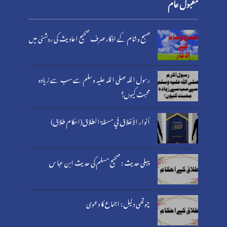
مقبول عام
صبح وشام کے اذکار صرف صحیح احادیث کی روشنی میں
رسول اللہ صلی اللہ علیہ وسلم سے سب سے زیادہ
محبت کیوں؟
أنوار الأخلاق في مسئلة الطلاق(احکام طلاق)
پہلی حدیث : صحیح مسلم کی حدیث ابن عباس
چوتھی دلیل : اجماع کا دعوی