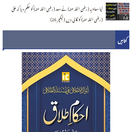
کیا معاویہ (رضی اللہ عنہ) نے سعد (رضی اللہ عنہ) کو حکم دیا کہ علی
(رضی اللہ عنہ) کو گالی دیں (لیکچر 26)
کتابیں