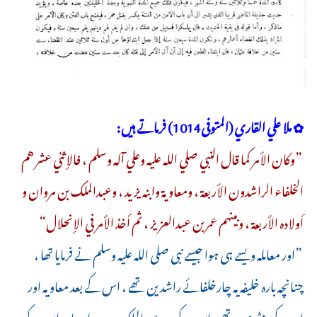
✿ ملا علي القاري (المتوفى1014) فرماتے ہیں:
”وكان الأمر كما قال النبي صلي الله عليه وعلي آله وسلم ، فالإثني عشر هم
الخلفاء الراشدون الأربعة ، ومعاوية وابنه يزيد ، وعبدالملك بن مروان و
أولاده الأربعة ، وبينهم عمربن عبدالعزيز ، ثم أخذ الأمر في الإنحلال“
”اور معاملہ ویسے ہی ہوا جیسے نبی صلی اللہ علیہ وسلم نے فرمایا تھا ،
چنانچہ بارہ خلیفہ یہ چارخلفائے راشدین تھے ، اس کے بعد معاویہ اور
ان کے بیٹے یزید تھے ، اس کے بعد عبدالملک بن مروان اور اس کے