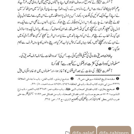
difa-salaf
difa-tabiyeen