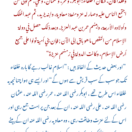
اجتمع الناس عليه وصار له عز ومنعة: معاوية، وابنه يزيد، ثم عبد الملك
وأولاده الأربعة، وبينهم عمر بن عبد العزيز. وبعد ذلك حصل في دولة
الإسلام من النقص ما هو باق إلى الآن ; فإن بني أمية تولوا على جميع
أرض الإسلام، وكانت الدولة في زمنهم عزيزة“
”اور بعض حدیث کے الفاظ ہیں : ”اسلام غالب رہے گا بارہ خلفاء
تک جو سب کے سب قریش سے ہوں گے“ اور ایسے ہی ہوا چنانچہ یہ
خلفاء اس طرح تھے ، ابوبکر رضی اللہ عنہ ، عمر رضی اللہ عنہ ، عثمان
رضی اللہ عنہ ، علی رضی اللہ عنہ ، ان کے بعد جن پر امت جمع رہی اور
اس کے لئے عزت وطاقت رہی ، وہ معاویہ رضی اللہ عنہ ان کے بیٹے