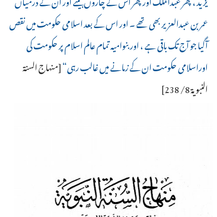
یزید ، پھر عبدالملک اور پھر اس کے چاروں بیٹے اور ان کے درمیاں
عمر بن عبدالعزیر بھی تھے ۔ اور اس کے بعد اسلامی حکومت میں نقص
آگیا جو آج تک باقی ہے ، اور بنوامیہ تمام عالم اسلام پر حکومت کی
اوراسلامی حکومت ان کے زمانے میں غالب رہی“
[منهاج السنة
النبوية 8/ 238]