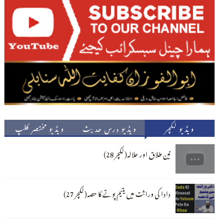
ویڈیو لکچر
ویڈیو درس حدیث
ویڈیو مختصر کلپ
تین طلاق اور حلالہ(لکچر 28)
دادا کی وراثت میں یتیم پوتے کا حصہ(لکچر 27)