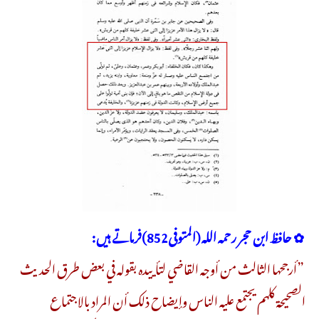
✿ حافظ ابن حجر رحمه الله (المتوفى852)فرماتے ہیں:
”أرجحها الثالث من أوجه القاضي لتأييده بقوله في بعض طرق الحديث
الصحيحة كلهم يجتمع عليه الناس وإيضاح ذلك أن المراد بالاجتماع