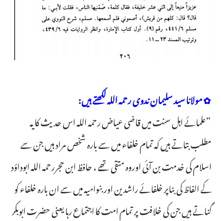
✿ مولانا سید سلیمان ندوی رحمہ اللہ لکھتے ہیں:
”علمائے اہل سنت میں قاضی عیاض رحمہ اللہ اس حدیث کا یہ
مطلب بتاتے ہیں کہ تمام خلفاء میں سے بارہ شخص مراد ہیں جن سے
اسلام کی خدمت بن آئی اوروہ متقی تھے ، حافظ ابن حجررحمہ اللہ ابوداؤد
کے الفاظ کی بناپر خلفائے راشدین اوربنوامیہ میں سے ان بارہ خلفاء کو
گناتے ہیں جن کی خلافت پر تمام امت کا اجتماع رہا یعنی حضرت ابوبکر