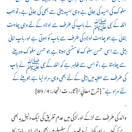
سلوک کی امید کی جاتی ہے وہی امید بیٹی سے بھی کی جاتی ہے، تو جب
اللہ کے نبی ﷺ نے باپ کی طرف سے اولاد کے لئے وہی چاہت
بتائی ہے جو چاہت اولاد کی طرف سے باپ کو ہوتی ہے اور باپ اپنی
بیٹی سے اسی حسن سلوک کا متمنی ہوتا ہے جو حسن سلوک وہ بیٹے
سے چاہتا ہے ، تو اس سے ظاہر ہے کہ اللہ کے نبی ﷺنے باپ
کی طرف سے عطیہ میں بیٹی کے لئے بھی وہی مراد لیا ہے جو بیٹے کے
لئے مراد ہے“
[شرح معاني الآثار، ت النجار: 4/ 89]
.
والد کی طرف سے لڑکے اورلڑکی میں عدم تفریق کی ایک دلیل یہ بھی
ہے کہ کپڑے اور کھانے وغیرہ کے سلسلے میں بھی والد اس بات کا