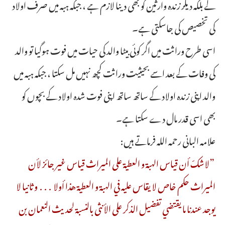
گے بلکہ دیگر زندہ وارثین کو بھی دینا لازم ہے ، جبکہ ہبہ میں صرف اولاد
کی تخصیص کی جاسکتی ہے۔
اسی طرح وراثت میں اگر کوئی بیٹا والد کی حیات میں فوت ہوگیا تو والد
کی وفات کے بعد اسے بحیثیت وراثت کچھ نہیں مل سکتا ، جبکہ ہبہ میں
والد اپنی زندہ اولاد کے ساتھ ساتھ اپنی فوت شدہ اولاد کے بچوں کو
بھی اسی قدر مال دے سکتا ہے۔
علامہ البانی رحمہ اللہ فرماتے ہیں:
”لاشكّ أن قياس الهبة و العطية على الميراث قياس غير جائز لأن
الميراث حكم خاص لا يقاس عليه في الهبة و العطية هذا أولا . . . و ثانيا لا
يوجد عندنا ما يقتضي تفضيل الذكر على الأنثى بالنسبة لحديث النعمان بن