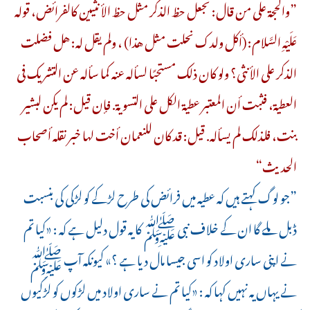
”والحجة على من قال: نجعل حظ الذكر مثل حظ الأنثيين كالفرائض، قوله
عَلَيْهِ السَّلام: (أكل ولدك نحلت مثل هذا) ، ولم يقل له: هل فضلت
الذكر على الأنثى؟ ولو كان ذلك مستحبًا لسأله عنه كما سأله عن التشريك فى
العطية، فثبت أن المعتبر عطية الكل على التسوية. فإن قيل: لم يكن لبشير
بنت، فلذلك لم يسأله. قيل: قد كان للنعمان أخت لها خبر نقله أصحاب
الحديث“
”جو لوگ کہتے ہیں کہ عطیہ میں فرائض کی طرح لڑکے کو لڑکی کی بنسبت
ڈبل ملے گا ان کے خلاف نبی ﷺ کا یہ قول دلیل ہے کہ : «کیا تم
نے اپنی ساری اولاد کو اسی جیسا مال دیا ہے ؟» کیونکہ آپ ﷺ
نے یہاں یہ نہیں کہا کہ : «کیا تم نے ساری اولاد میں لڑکوں کو لڑکیوں