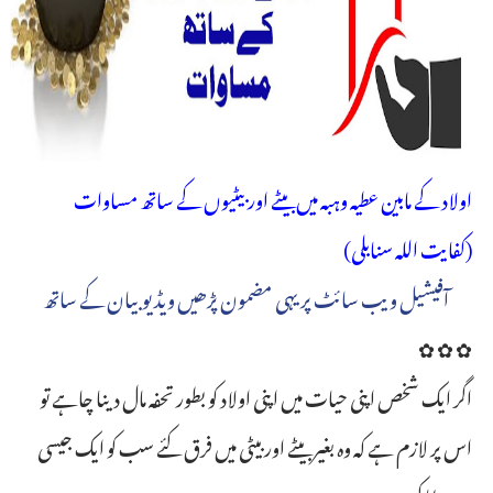
اولاد کے مابین عطیہ وہبہ میں بیٹے اور بیٹیوں کے ساتھ مساوات
(کفایت اللہ سنابلی)
آفیشیل ویب سائٹ پر یہی مضمون پڑھیں ویڈیوبیان کے ساتھ
✿ ✿ ✿
اگر ایک شخص اپنی حیات میں اپنی اولاد کو بطور تحفہ مال دینا چاہے تو
اس پر لازم ہے کہ وہ بغیر بیٹے اور بیٹی میں فرق کئے سب کو ایک جیسی