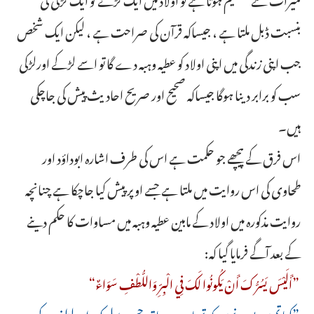
بنسبت ڈبل ملتا ہے ، جیساکہ قرآن کی صراحت ہے ، لیکن ایک شخص
جب اپنی زندگی میں اپنی اولاد کو عطیہ وہبہ دے گا تو اسے لڑکے اورلڑکی
سب کو برابر دینا ہوگا جیساکہ صحیح اور صریح احادیث پیش کی جاچکی
ہیں۔
اس فرق کے پیچھے جو حکمت ہے اس کی طرف اشارہ ابوداؤد اور
طحاوی کی اس روایت میں ملتا ہے جسے اوپر پیش کیا جاچکا ہے چنانچہ
روایت مذکورہ میں اولاد کے مابین عطیہ وہبہ میں مساوات کا حکم دینے
کے بعد آگے فرمایا گیا کہ:
”أَلَيْسَ ‌يَسُرُّكَ ‌أَنْ ‌يَكُونُوا ‌لَكَ ‌فِي ‌الْبِرِّ ‌وَاللُّطْفِ ‌سَوَاءٌ“
”کیا تمہیں پسند نہیں کہ تمہارے ساتھ حسن سلوک اور لطف وکرم