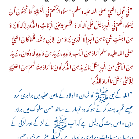
”فِي قَوْلِ النَّبِيِّ صلى الله عليه وسلم: " سَوُّوا بَيْنَهُمْ فِي الْعَطِيَّةِ ‌كَمَا ‌تُحِبُّونَ ‌أَنْ
‌يُسَوُّوا ‌لَكُمْ ‌فِي ‌الْبِرِّ ‌دَلِيلٌ عَلَى أَنَّهُ أَرَادَ التَّسْوِيَةَ بَيْنَ الْإِنَاثِ وَالذُّكُورِ لِأَنَّهُ لَا يُرَادُ
مِنَ الْبِنْتِ شَيْءٌ مِنَ الْبِرِّ إِلَّا الَّذِي يُرَادُ مِنَ الِابْنِ مِثْلُهُ. فَلَمَّا كَانَ النَّبِيُّ
صلى الله عليه وسلم أَرَادَ مِنَ الْأَبِ لِوَلَدِهِ مَا يُرِيدُ مِنْ وَلَدِهِ لَهُ وَكَانَ مَا يُرِيدُ
مِنَ الْأُنْثَى مِنَ الْبِرِّ مِثْلَ مَا يُرِيدُ مِنَ الذَّكَرِ كَانَ مَا أَرَادَ مِنْهُ لَهُمْ مِنَ الْعَطِيَّةِ
لِلْأُنْثَى مِثْلَ مَا أَرَادَ لِلذَّكَرِ“
”اللہ کے نبی ﷺ کا فرمان « اولاد کے مابین عطیہ میں برابری کرو
جیسے تم یہ پسند کرتے ہو کہ وہ تمہارے ساتھ حسن سلوک میں برابر
رہیں» اس بات کی دلیل ہے کہ آپ ﷺ نے لڑکے اور لڑکی کے
درمیان مساوات وبرابری مراد لی ہے ، کیونکہ بیٹے سے جس حسن