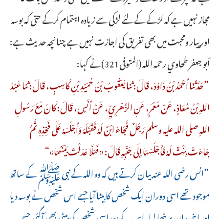
مجاز نہیں ہے کہ لڑکے کے لئے لڑکی سے زیادہ اہتمام کرکے حتی کہ بوسہ
اور پیار ومحبت میں بھی تفریق کی اجازت نہیں ہے چنانچہ حدیث ہے:
أبو جعفر طحاوي رحمه الله (المتوفى321)نے کہا:
”حَدَّثَنَا أَحْمَدُ بْنُ دَاوُدَ، قَالَ: ثنا يَعْقُوبُ بْنُ حُمَيْدِ بْنِ كَاسِبٍ، قَالَ: ثنا عَبْدُ
اللهِ بْنُ مُعَاذٍ، عَنْ مَعْمَرٍ، عَنِ الزُّهْرِيِّ، عَنْ أَنَسٍ، قَالَ: كَانَ مَعَ رَسُولِ
اللهِ صلى الله عليه وسلم رَجُلٌ فَجَاءَ ابْنٌ لَهُ فَقَبَّلَهُ وَأَجْلَسَهُ عَلَى ‌فَخِذِهِ ‌ثُمَّ
‌جَاءَتْ ‌بِنْتٌ ‌لَهُ ‌فَأَجْلَسَهَا ‌إِلَى ‌جَنْبِهِ قَالَ: «فَهَلَّا عَدَلْتَ بَيْنَهُمَا»“
”انس رضی اللہ عنہ بیان کرتے ہیں کہ وہ اللہ کے نبی ﷺ کے ساتھ
موجود تھے اسی دوران ایک شخص کا بیٹا آیا جسے اس شخص نے بوسہ دیا
اور اپنی ران پر بٹھا لیا ،اس کے بعد اسی شخص کی بیٹی بھی آگئی جسے