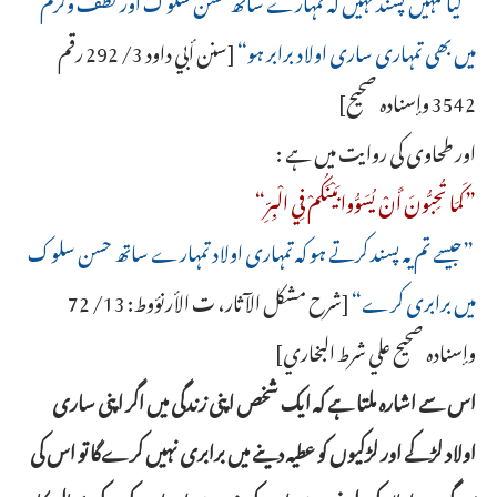
میں بھی تمہاری ساری اولاد برابر ہو“
[سنن أبي داود 3/ 292 رقم
3542 وإسناده صحيح]
اور طحاوی کی روایت میں ہے :
”كَمَا ‌تُحِبُّونَ ‌أَنْ ‌يُسَوُّوا ‌بَيْنَكُمْ ‌فِي ‌الْبِرِّ“
”جیسے تم یہ پسند کرتے ہو کہ تمہاری اولاد تمہارے ساتھ حسن سلوک
میں برابری کرے“
[شرح مشكل الآثار، ت الأرنؤوط: 13/ 72
وإسناده صحيح علي شرط البخاري]
اس سے اشارہ ملتا ہے کہ ایک شخص اپنی زندگی میں اگر اپنی ساری
اولاد لڑکے اور لڑکیوں کو عطیہ دینے میں برابری نہیں کرےگا تو اس کی