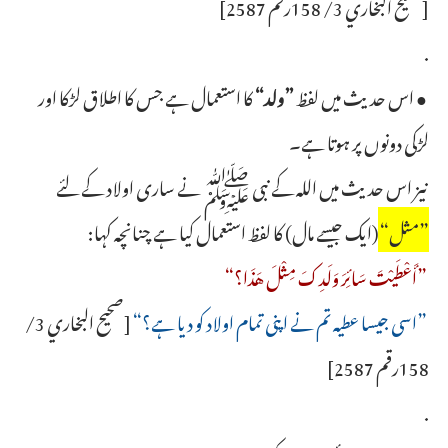
[صحيح البخاري 3/ 158رقم 2587]
.
● اس حدیث میں لفظ
”ولد“
کا استعمال ہے جس کا اطلاق لڑکا اور
لڑکی دونوں پر ہوتا ہے۔
نیز اس حدیث میں اللہ کے نبی ﷺ نے ساری اولاد کے لئے
”مثل“
(ایک جیسے مال) کا لفظ استعمال کیا ہے چنانچہ کہا:
”أَعْطَيْتَ سَائِرَ وَلَدِكَ مِثْلَ هَذَا؟“
”اسی جیسا عطیہ تم نے اپنی تمام اولاد کو دیا ہے؟“
[صحيح البخاري 3/
158رقم 2587]
.