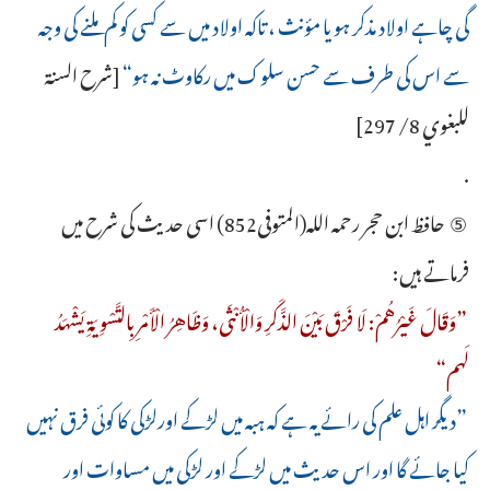
گی چاہے اولاد مذکر ہو یا مؤنث ، تاکہ اولاد میں سے کسی کو کم ملنے کی وجہ
سے اس کی طرف سے حسن سلوک میں رکاوٹ نہ ہو“
[شرح السنة
للبغوي 8/ 297]
.
⑤ حافظ ابن حجر رحمہ اللہ(المتوفى852) اسی حدیث کی شرح میں
فرماتے ہیں:
”وَقَالَ غَيْرُهُمْ: ‌لَا ‌فَرْقَ ‌بَيْنَ ‌الذَّكَرِ ‌وَالْأُنْثَى، وَظَاهِرُ الْأَمْرِ بِالتَّسْوِيَةِ يَشْهَدُ
لَهم“
”دیگر اہل علم کی رائے یہ ہے کہ ہبہ میں لڑکے اورلڑکی کا کوئی فرق نہیں
کیا جائے گا اور اس حدیث میں لڑکے اور لڑکی میں مساوات اور