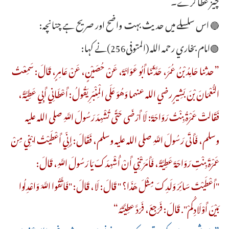
چیز عطا کرے۔
🔵 اس سلسلے میں حدیث بہت واضح اور صریح ہے چنانچہ:
🟢امام بخاري رحمه الله (المتوفى256)نے کہا:
”حدثنا حَامِدُ بْنُ عُمَرَ، حَدَّثَنَا أَبُو عَوَانَةَ، عَنْ حُصَيْنٍ، عَنْ عَامِرٍ، قَالَ: سَمِعْتُ
النُّعْمَانَ بْنَ بَشِيرٍ رضي الله عنهما وَهُوَ عَلَى الْمِنْبَرِ يَقُولُ: أَعْطَانِي أَبِي عَطِيَّةً،
فَقَالتْ عَمْرَةُ بِنْتُ رَوَاحَةَ: لَا أَرْضَى حَتَّى تُشْهِدَ رَسُولَ اللَّهِ صلى الله عليه
وسلم، فَأَتَى رَسُولَ اللَّهِ صلى الله عليه وسلم، فَقَالَ: إِنِّي أَعْطَيْتُ ابْنِي مِنْ
عَمْرَةَ بِنْتِ رَوَاحَةَ عَطِيَّةً، فَأَمَرَتْنِي أَنْ أُشْهِدَكَ يَا رَسُولَ اللَّهِ، قَالَ:
"أَعْطَيْتَ سَائِرَ وَلَدِكَ مِثْلَ هَذَا؟ " قَالَ: لَا، قَالَ: "فَاتَّقُوا اللَّهَ وَاعْدِلُوا
بَيْنَ أَوْلَادِكُمْ". قَالَ: ‌فَرَجعَ، ‌فَرَدَّ ‌عطِيَّتَهُ“