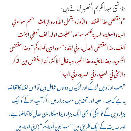
⑦ شیخ عبد الكريم الخضير فرماتے ہیں:
”ومقتضى هذا اللفظ - والأولاد يشمل الذكور والإناث - أنهم سواء في
الهبة والعطية والهدية كلهم سواء، أعطيت الولد ألف تعطي البنت
ألف، هذا مقتضى العدل، وفي لفظ: ”سووا بين أولادكم“ وهذا مقتضى
التسوية، وهذا ما يفيده هذا الخبر، وبه قال الأكثر، أنه لا يفضل بين الذكر
والأنثى في العطية، وفي الهدية، وفي الهبة“
”جب اولاد میں لڑکے اور لڑکیاں دونوں شامل ہیں تو اس لفظ کا تقاضا
یہ ہے کہ ھبہ ، عطیہ اور تحفہ میں سب برابر ہیں ، اگر آپ لڑکے کو ایک
ہزار دیں گے تو لڑکی کو بھی ایک ہزار دینا ہوگا ، یہی عدل کا تقاضا ہے ،
اور حدیث کے ایک طریق میں ”سووا بين أولادكم“ (اپنی اولاد میں