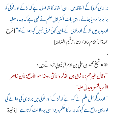
برابری کرو) کے الفاظ ہیں ، ان الفاظ کا تقاضا یہ ہے کہ لڑکے اور لڑکی کو
برابر برابر دیا جائے ، یہی بات اکثر اہل علم نے کہی ہے کہ ہبہ ، عطیہ
اور ہدیہ میں لڑکے اورلڑی کے مابین کوئی فرق نہیں کیا جائے گا“
[شرح
عمدة الأحكام 36/ 29، ترقيم الشاملة]
.
⑧ ● شیخ محمد بن علي بن آدم الإثيوبي فرماتے ہیں:
”وقال غيرهم: لا فرق بين الذكر والأنثى. وهذا هو الأرجح؛ لأن ظاهر
الأمر بالتسوية يدلّ عليه“
”اور دیگر اہل علم نے کہا ہے کہ لڑکے اور لڑکی میں برابری کی جائے گی
اور یہی راجح ہے کیونکہ برابر کا حکم دینا اسی پر دلالت کرتا ہے“
[ذخيرة