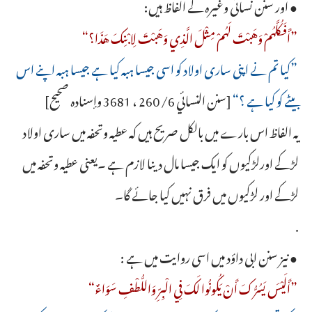
● اور سنن نسائی وغیرہ کے الفاظ ہیں:
”‌أَفَكُلَّهُمْ ‌وَهَبْتَ ‌لَهُمْ ‌مِثْلَ ‌الَّذِي وَهَبْتَ لِابْنِكَ هَذَا؟“
”کیا تم نے اپنی ساری اولاد کو اسی جیسا ہبہ کیا ہے جیسا ہبہ اپنے اس
بیٹے کو کیا ہے ؟“
[سنن النسائي 6/ 260 ، 3681 وإسناده صحيح]
یہ الفاظ اس بارے میں بالکل صریح ہیں کہ عطیہ وتحفہ میں ساری اولاد
لڑکے اورلڑکیوں کو ایک جیسا مال دینا لازم ہے ۔یعنی عطیہ وتحفہ میں
لڑکے اور لڑکیوں میں فرق نہیں کیا جائے گا۔
.
● نیز سنن ابی داؤد میں اسی روایت میں ہے :
”أَلَيْسَ ‌يَسُرُّكَ ‌أَنْ ‌يَكُونُوا ‌لَكَ ‌فِي ‌الْبِرِّ ‌وَاللُّطْفِ ‌سَوَاءٌ“