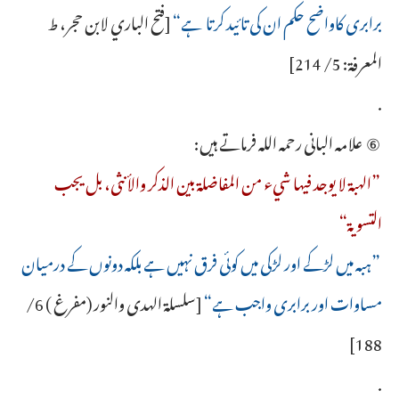
برابری کاواضح حکم ان کی تائید کرتا ہے“
[فتح الباري لابن حجر، ط
المعرفة: 5/ 214]
.
⑥ علامہ البانی رحمہ اللہ فرماتے ہیں:
”الهبة لا يوجد فيها شيء من المفاضلة بين الذكر والأنثى، بل يجب
التسوية“
”ہبہ میں لڑکے اور لڑکی میں کوئی فرق نہیں ہے بلکہ دونوں کے درمیان
مساوات اور برابری واجب ہے“
[سلسلة الهدى والنور (مفرغ ) 6/
188]
.