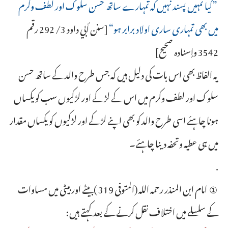
”کیا تمہیں پسند نہیں کہ تمہارے ساتھ حسن سلوک اور لطف وکرم
میں بھی تمہاری ساری اولاد برابر ہو“
[سنن أبي داود 3/ 292 رقم
3542 وإسناده صحيح]
یہ الفاظ بھی اس بات کی دلیل ہیں کہ جس طرح والد کے ساتھ حسن
سلوک اور لطف وکرم میں اس کے لڑکے اور لڑکیوں سب کو یکساں
ہونا چاہئے اسی طرح والد کو بھی اپنے لڑکے اور لڑکیوں کو یکساں مقدار
میں ہی عطیہ وتحفہ دینا چاہئے۔
.
① امام ابن المنذر رحمہ اللہ (المتوفى 319 ) بیٹے اوربیٹی میں مساوات
کے سلسلے میں اختلاف نقل کرنے کے بعد کہتے ہیں: