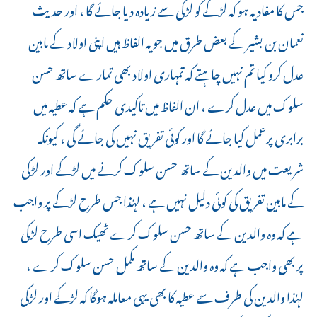
جس کا مفاد یہ ہو کہ لڑکے کو لڑکی سے زیادہ دیا جائے گا ، اور حدیث
نعمان بن بشیر کے بعض طرق میں جو یہ الفاظ ہیں اپنی اولاد کے مابین
عدل کرو کیا تم نہیں چاہتے کہ تمہاری اولاد بھی تمارے ساتھ حسن
سلوک میں عدل کرے ، ان الفاظ میں تاکیدی حکم ہے کہ عطیہ میں
برابری پرعمل کیا جائے گا اور کوئی تفریق نہیں کی جائے گی ، کیونکہ
شریعت میں والدین کے ساتھ حسن سلوک کرنے میں لڑکے اور لڑکی
کے مابین تفریق کی کوئی دلیل نہیں ہے ، لہٰذا جس طرح لڑکے پر واجب
ہے کہ وہ والدین کے ساتھ حسن سلوک کرے ٹھیک اسی طرح لڑکی
پر بھی واجب ہے کہ وہ والدین کے ساتھ مکمل حسن سلوک کرے ،
لہٰذا والدین کی طرف سے عطیہ کا بھی یہی معاملہ ہوگا کہ لڑکے اور لڑکی