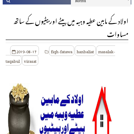
اولاد کے مابین عطیہ وہبہ میں بیٹے اور بیٹیوں کے ساتھ
مساوات
2019-08-17
fiqh-fatawa
hanbaliat
masalak-
taqabul
virasat