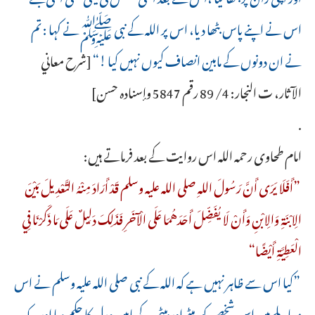
اس نے اپنے پاس بٹھا دیا، اس پر اللہ کے نبی ﷺنے کہا : تم
نے ان دونوں کے مابین انصاف کیوں نہیں کیا !“
[شرح معاني
الآثار، ت النجار: 4/ 89 رقم 5847 وإسناده حسن]
.
امام طحاوی رحمہ اللہ اس روایت کے بعد فرماتے ہیں:
”أَفَلَا يَرَى أَنَّ رَسُولَ اللهِ صلى الله عليه وسلم قَدْ أَرَادَ مِنْهُ التَّعْدِيلَ بَيْنَ
الِابْنَةِ وَالِابْنِ وَأَنْ لَا يُفَضِّلَ أَحَدَهُمَا عَلَى الْآخَرِ فَذَلِكَ دَلِيلٌ عَلَى مَا ذَكَرْنَا فِي
الْعَطِيَّةِ أَيْضًا“
”کیا اس سے ظاہر نہیں ہے کہ اللہ کے نبی صلی اللہ علیہ وسلم نے اس
معاملے میں اس شخص کو بیٹے اور بیٹی کے مابین عدل کا حکم دیا اور یہ کہ