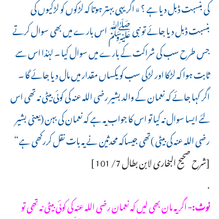
کی بنسبت ڈبل دیا ہے ؟ » اگر یہی بہتر ہوتا کہ لڑکوں کو لڑکیوں کی
بنسبت ڈبل دیا جائے تو نبی ﷺ اس بارے میں بھی سوال کرتے
جس طرح سب کی شراکت کے بارے میں سوال کیا ۔ لہٰذا اس سے
ثابت ہوا کہ لڑکا اور لڑکی سب کو یکساں مقدار میں مال دیا جائے گا ۔
اگر کہا جائے کہ نعمان کے والد بشیر رضی اللہ عنہ کی کوئی بیٹی نہ تھی اس
لئے ایسا سوال نہ کیا تو اس کا جواب یہ ہے کہ نعمان کی بہن (یعنی بشیر
رضی اللہ عنہ کی بیٹی )تھی جیساکہ محدثین نے یہ بات نقل کررکھی ہے“
[شرح صحيح البخارى لابن بطال 7/ 101 ]
.
نوٹ:-
اگر یہ مان بھی لیں کہ نعمان رضی اللہ عنہ کی کوئی بیٹی نہ تھی تو