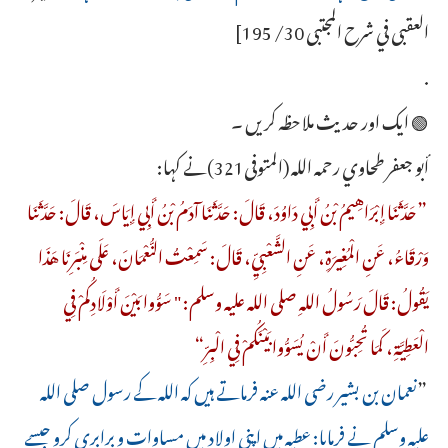
العقبى في شرح المجتبى 30/ 195]
.
🟢 ایک اور حدیث ملاحظہ کریں ۔
أبو جعفر طحاوي رحمه الله (المتوفى321)نے کہا:
”حَدَّثَنَا إِبْرَاهِيمُ بْنُ أَبِي دَاوُدَ، قَالَ: حَدَّثَنَا آدَمُ بْنُ أَبِي إِيَاسَ، قَالَ: حَدَّثَنَا
وَرْقَاءُ، عَنِ الْمُغِيرَةِ، عَنِ الشَّعْبِيِّ، قَالَ: سَمِعْتُ النُّعْمَانَ، عَلَى مِنْبَرِنَا هَذَا
يَقُولُ: قَالَ رَسُولُ اللهِ صلى الله عليه وسلم: " سَوُّوا بَيْنَ أَوْلَادِكُمْ فِي
الْعَطِيَّةِ، ‌كَمَا ‌تُحِبُّونَ ‌أَنْ ‌يُسَوُّوا ‌بَيْنَكُمْ ‌فِي ‌الْبِرِّ“
”
نعمان بن بشیر رضی اللہ عنہ فرماتے ہیں کہ اللہ کے رسول صلی اللہ
علیہ وسلم نے فرمایا: عطیہ میں اپنی اولاد میں مساوات و برابری کرو جیسے