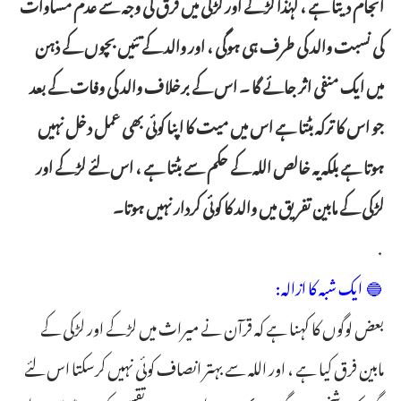
انجام دیتا ہے ، لہٰذا لڑکے اور لڑکی میں فرق کی وجہ سے عدم مساوات
کی نسبت والد کی طرف ہی ہوگی ، اور والد کے تئیں بچوں کے ذہن
میں ایک منفی اثر جائے گا ۔ اس کے برخلاف والد کی وفات کے بعد
جو اس کا ترکہ بٹتا ہے اس میں میت کا اپنا کوئی بھی عمل دخل نہیں
ہوتا ہے بلکہ یہ خالص اللہ کے حکم سے بٹتا ہے ، اس لئے لڑکے اور
لڑکی کے مابین تفریق میں والد کا کوئی کردار نہیں ہوتا۔
.
🔵 ایک شبہ کا ازالہ:
بعض لوگوں کا کہنا ہے کہ قرآن نے میراث میں لڑکے اور لڑکی کے
مابین فرق کیا ہے ، اور اللہ سے بہتر انصاف کوئی نہیں کرسکتا اس لئے