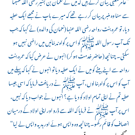
”عامرشعبی بیان کرتے ہیں کہ میں نے نعمان بن بشیر رضی اللہ عنہما
سے سنا وہ منبر پر بیان کر رہے تھے کہ میرے باپ نے مجھے ایک عطیہ
دیا، تو عمرہ بنت رواحہ رضی اللہ عنہا (نعمان کی والدہ) نے کہا کہ جب
تک آپ رسول اللہ ﷺکو اس پر گواہ نہ بنائیں میں راضی نہیں ہو
سکتی۔ چنانچہ (حاضر خدمت ہو کر) انہوں نے عرض کیا کہ عمرہ بنت
رواحہ سے اپنے بیٹے کو میں نے ایک عطیہ دیا تو انہوں نے کہا کہ پہلے میں
آپ کو اس پر گواہ بنا لوں، آپ ﷺ نے دریافت فرمایا کہ اسی جیسا
عطیہ تم نے اپنی تمام اولاد کو دیا ہے؟ انہوں نے جواب دیا کہ نہیں،
اس پر آپ ﷺ نے فرمایا کہ اللہ سے ڈرو اور اپنی اولاد کے درمیان
انصاف کو قائم رکھو۔ چنانچہ وہ واپس ہوئے اور ہدیہ واپس لے لیا“