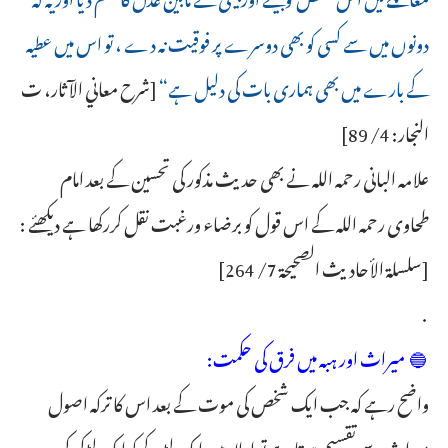
دونوں میں سے کسی کو بھی دوسرے پر فوقیت نہ دے ، تو اس میں عطیہ
کے بارے میں بھی ہماری بات کی دلیل ہے“
[شرح معاني الآثار، ت
النجار: 4/ 89]
علامہ البانی رحمہ اللہ نے بھی حدیث مذکور کی تحسین کے بعد امام
طحاوی رحمہ اللہ کے اس قول کو برضاء ورغبت نقل کررکھا ہے دیکھئے :
[سلسلة الأحاديث الصحيحة 7/ 264]
.
🔵 میراث اور ہبہ میں فرق کی حکمت:
واضح رہے کہ جب ایک شخص کی موت کے بعد اس کا ترکہ اصول
میراث سے تقسیم ہوتا ہے تو اولاد میں ایک لڑکے کو ایک لڑکی کی