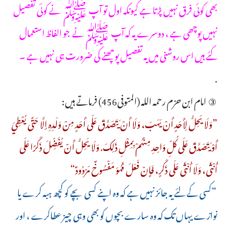
بھی کوئی فرق نہیں پڑتا ہے کیونکہ اول تو آپ ﷺ نے کوئی تفصیل
نہیں پوچھی ہے ، دوسرے یہ کہ آپ ﷺ نے جو الفاظ استعمال
کئے ہیں اس روشنی میں یہ تفصیل پوچھنے کی ضرورت ہی نہیں ہے ۔
.
③ امام ابن حزم رحمه الله (المتوفى456) فرماتے ہیں:
”‌وَلَا ‌يَحِلُّ ‌لِأَحَدٍ ‌أَنْ ‌يَهَبَ، وَلَا أَنْ يَتَصَدَّقَ عَلَى أَحَدٍ مِنْ وَلَدِهِ إلَّا حَتَّى يُعْطِيَ
أَوْ يَتَصَدَّقَ عَلَى كُلِّ وَاحِدِ مِنْهُمْ بِمِثْلِ ذَلِكَ. وَلَا يَحِلُّ أَنْ يُفَضِّلَ ذَكَرًا عَلَى
أُنْثَى، وَلَا أُنْثَى عَلَى ذَكَرٍ، فَإِنْ فَعَلَ فَهُوَ مَفْسُوخٌ مَرْدُودٌ“
”کسی کے لئے یہ جائز نہیں ہے کہ وہ اپنے کسی بچے کو کچھ ہبہ کرے یا
نوازے یہاں تک کہ وہ سارے بچوں کو بھی وہی چیز عطاکرے ، اور