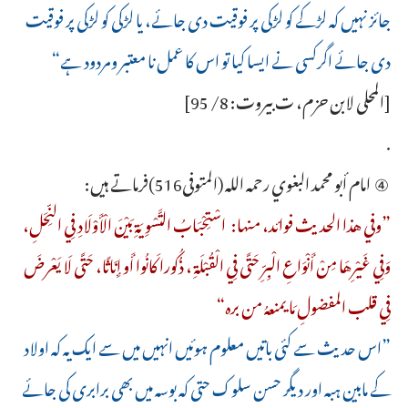
جائز نہیں کہ لڑکے کو لڑکی پر فوقیت دی جائے، یا لڑکی کو لڑکی پر فوقیت
دی جائے اگرکسی نے ایسا کیا تو اس کا عمل نا معتبر ومردود ہے“
[المحلى لابن حزم، ت بيروت: 8/ 95]
.
④ امام أبو محمد البغوي رحمه الله (المتوفى516)فرماتے ہیں:
”وفي هذا الحديث فوائد، منها: ‌اسْتِحْبَابُ ‌التَّسْوِيَةِ ‌بَيْنَ ‌الْأَوْلَادِ ‌فِي ‌النِّحَلِ،
وَفِي غَيْرِهَا مِنْ أَنْوَاعِ الْبِرِّ حَتَّى فِي الْقُبْلَةِ ، ذُكُورا كَانُوا أَو إِنَاثًا، حَتَّى لَا يَعْرضَ
فِي قلب المفضولِ مَا يمنعهُ من بره“
”اس حدیث سے کئی باتیں معلوم ہوئیں انہیں میں سے ایک یہ کہ اولاد
کے مابین ہبہ اور دیگر حسن سلوک حتی کہ بوسہ میں بھی برابری کی جائے