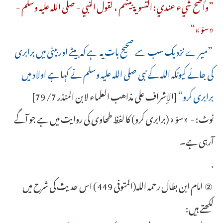
”وأصح شيء عندي: التسوية بينهم ، لقول النبي - صلى الله عليه وسلم -
«سوّ »“
”میرے نزدیک سب سے صحیح بات یہ ہے کہ بیٹے اور بیٹی میں برابری
کی جائے کیونکہ اللہ کے نبی صلی اللہ علیہ وسلم نے کہا ہے اولاد میں
برابری کرو“
[الإشراف على مذاهب العلماء لابن المنذر 7/ 79]
نوٹ: - «سوّ » (برابری کرو) کا لفظ طحاوی کی روایت میں ہے جو آگے
آرہی ہے۔
.
② امام ابن بطال رحمہ اللہ(المتوفى 449 ) اس حدیث کی شرح میں
لکھتے ہیں: