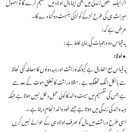
اگر ایک شخص زندگی میں بھی اپنا مال اولاد میں تقسیم کرے گا تو اصول
میراث ہی کی طرح لڑکے کو لڑکی بنسبت دوگنا دے گا۔
عرض ہے کہ:
یہ قیاس دو وجوہات کی بناپر غلط ہے :
● اولا:
یہ قیاس مع الفارق ہے کیونکہ وراثت اور ہبہ دونوں کا معاملہ کئی لحاظ
سے بالکل الگ تھلگ ہے ، مثلا وراثت کا تعلق موت کے بعد سے
ہے جس کی تقسیم میں میت والد کا کوئی عمل دخل نہیں ہوتا ہے جبکہ
ہبہ والد کی زندگی میں ہوتا ہے جسے خود والد انجام دیتا ہے ۔
اسی طرح وراثت میں مال کو صرف اولاد ہی کے حوالے نہیں کریں