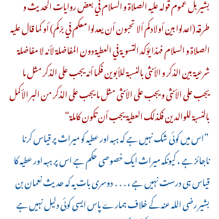
بشير بل عموم قوله عليه الصلاة و السلام في بعض روايات الحديث و
طرقه (اعدلوا بين أولادكم ألا تحبون أن يعدلوا معكم في برّكم) أو كما قال عليه
الصلاة و السلام فهذا يؤكد التسوية في العطية دون المفاضلة لأنه لا مفاضلة
شرعية بين الذكر و الأنثى بالنسبة للأبوين فكما أنه يجب على الذكر مثل ما
يجب على الأنثى و يجب على الأنثى مثل ما يجب على الذكر من البر الأكمل
بالنسبة للوالدين فكذلك العطية يجب أن تكون كاملة“
”اس میں کوئی شک نہیں ہے کہ ہبہ اور عطیہ کو میراث پر قیاس کرنا
ناجائز ہے ، کیونکہ میراث ایک خصوصی حکم ہے اس پر ہبہ اور عطیہ کا
قیاس ہی درست نہیں ہے ، . . . دوسری بات یہ کہ حدیث نعمان بن
بشیر رضی اللہ عنہ کے خلاف ہمارے پاس ایسی کوئی دلیل نہیں ہے