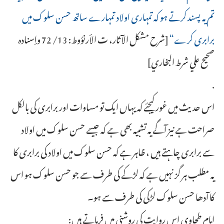
تم یہ پسند کرتے ہو کہ تمہاری اولاد تمہارے ساتھ حسن سلوک میں
برابری کرے“
[شرح مشكل الآثار، ت الأرنؤوط: 13/ 72 وإسناده
صحيح علي شرط البخاري]
.
اس حدیث میں غور کیجئے کہ یہاں ایک تو مساوات اور برابری کی بالکل
صراحت ہے نیز آگے یہ تشبیہ بھی ہے کہ جیسے حسن سلوک میں اولاد
سے برابری چاہتے ہیں ، ظاہر ہے کہ حسن سلوک میں اولاد کی برابری کا
یہ مطلب ہر گز نہیں ہے کہ لڑکے کی طرف سے جو حسن سلوک ہو اس
کا آدھا حسن سلوک لڑکی کی طرف سے ہو۔
امام طحاوی اس روایت کی روشنی میں فرماتے ہیں: